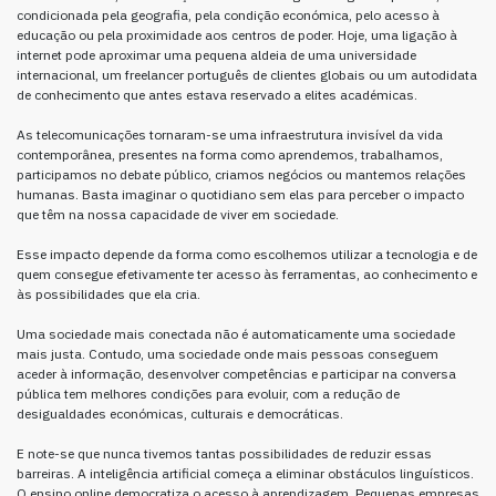
condicionada pela geografia, pela condição económica, pelo acesso à
educação ou pela proximidade aos centros de poder. Hoje, uma ligação à
internet pode aproximar uma pequena aldeia de uma universidade
internacional, um freelancer português de clientes globais ou um autodidata
de conhecimento que antes estava reservado a elites académicas.
As telecomunicações tornaram-se uma infraestrutura invisível da vida
contemporânea, presentes na forma como aprendemos, trabalhamos,
participamos no debate público, criamos negócios ou mantemos relações
humanas. Basta imaginar o quotidiano sem elas para perceber o impacto
que têm na nossa capacidade de viver em sociedade.
Esse impacto depende da forma como escolhemos utilizar a tecnologia e de
quem consegue efetivamente ter acesso às ferramentas, ao conhecimento e
às possibilidades que ela cria.
Uma sociedade mais conectada não é automaticamente uma sociedade
mais justa. Contudo, uma sociedade onde mais pessoas conseguem
aceder à informação, desenvolver competências e participar na conversa
pública tem melhores condições para evoluir, com a redução de
desigualdades económicas, culturais e democráticas.
E note-se que nunca tivemos tantas possibilidades de reduzir essas
barreiras. A inteligência artificial começa a eliminar obstáculos linguísticos.
O ensino online democratiza o acesso à aprendizagem. Pequenas empresas