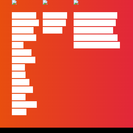
#FLAGvox
#FLAGvox
#FLAGwhy? “É um
| 2026 será
| Made by
investimento que
o ano em
Humans
vale a pena para
que ficará
quem quer evoluir
mais
profissionalmente”
visível a
diferença
entre
quem
apenas
produz e
quem
realmente
pensa