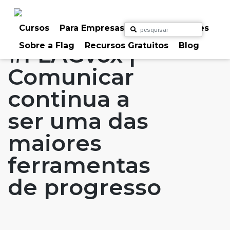
Skip
to
Home
Artigos
#FLAGvox
#FLAGaffairs
content
Cursos
Para Empresas
Para Particulares
Sobre a Flag
Recursos Gratuitos
Blog
#FLAGvox |
Comunicar
continua a
ser uma das
maiores
ferramentas
de progresso