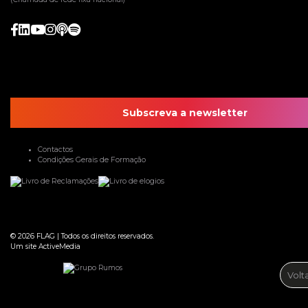
Subscreva a newsletter
Contactos
Condições Gerais de Formação
© 2026
FLAG
|
Todos os direitos reservados.
Um site
ActiveMedia
Volt