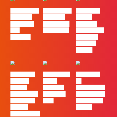
#FLAGvox | O
#FLAGvox | O
#FLAGvox |
social das
futuro das
Há uma
redes ficou
PME começa
diferença
pelo
nas pessoas
entre utilizar
caminho?
o Claude e
trabalhar
com ele
#FLAGvox |
FLAG no TOP
#FLAGvox |
Mercado
30 das
Da
procura
Empresas
curiosidade à
profissionais
Felizes em
integração no
que saibam
2026
trabalho das
cruzar a
marcas
técnica com o