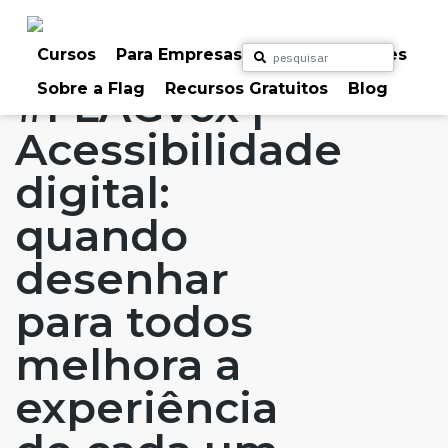
Skip
to
Home
Artigos
#FLAGvox
#FLAGaffairs
content
Cursos
Para Empresas
Para Particulares
Sobre a Flag
Recursos Gratuitos
Blog
#FLAGvox |
Acessibilidade
digital:
quando
desenhar
para todos
melhora a
experiência