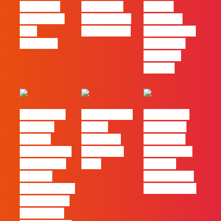
social das
futuro das
Há uma
redes ficou
PME começa
diferença
pelo
nas pessoas
entre utilizar
caminho?
o Claude e
trabalhar
com ele
#FLAGvox |
FLAG no TOP
#FLAGvox |
Mercado
30 das
Comunicar
procura
Empresas
continua a
profissionais
Felizes em
ser uma das
que saibam
2026
maiores
cruzar a
ferramentas
técnica com o
de progresso
pensamento
criativo e a