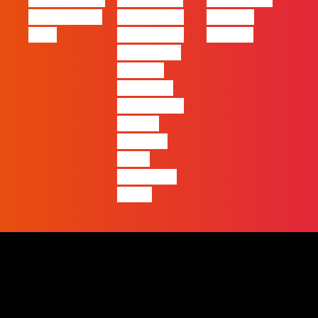
Oráculo para
2026 será o
Made by
2026
ano em que
Humans
ficará mais
visível a
diferença
entre quem
apenas
produz e
quem
realmente
pensa