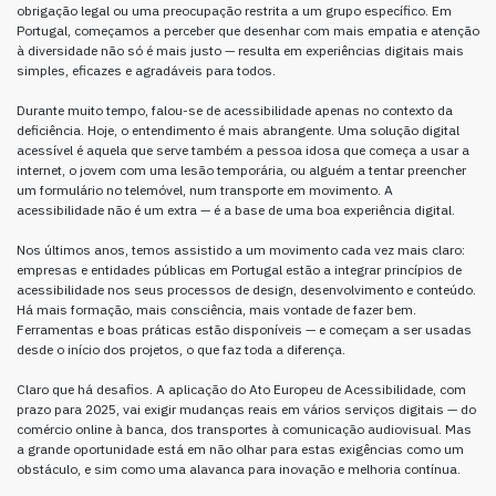
obrigação legal ou uma preocupação restrita a um grupo específico. Em
Portugal, começamos a perceber que desenhar com mais empatia e atenção
à diversidade não só é mais justo — resulta em experiências digitais mais
simples, eficazes e agradáveis para todos.
Durante muito tempo, falou-se de acessibilidade apenas no contexto da
deficiência. Hoje, o entendimento é mais abrangente. Uma solução digital
acessível é aquela que serve também a pessoa idosa que começa a usar a
internet, o jovem com uma lesão temporária, ou alguém a tentar preencher
um formulário no telemóvel, num transporte em movimento. A
acessibilidade não é um extra — é a base de uma boa experiência digital.
Nos últimos anos, temos assistido a um movimento cada vez mais claro:
empresas e entidades públicas em Portugal estão a integrar princípios de
acessibilidade nos seus processos de design, desenvolvimento e conteúdo.
Há mais formação, mais consciência, mais vontade de fazer bem.
Ferramentas e boas práticas estão disponíveis — e começam a ser usadas
desde o início dos projetos, o que faz toda a diferença.
Claro que há desafios. A aplicação do Ato Europeu de Acessibilidade, com
prazo para 2025, vai exigir mudanças reais em vários serviços digitais — do
comércio online à banca, dos transportes à comunicação audiovisual. Mas
a grande oportunidade está em não olhar para estas exigências como um
obstáculo, e sim como uma alavanca para inovação e melhoria contínua.