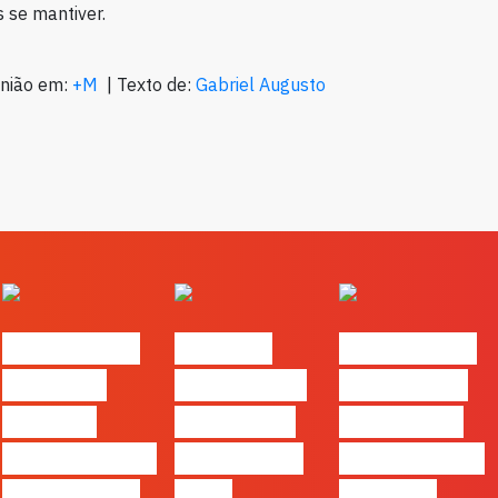
s se mantiver.
inião em:
+M
| Texto de:
Gabriel Augusto
#FLAGvox |
FLAG no
#FLAGvox |
Mercado
TOP 30 das
Comunicar
procura
Empresas
continua a
profissionais
Felizes em
ser uma das
que saibam
2026
maiores