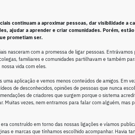
ciais continuam a aproximar pessoas, dar visibilidade a ca
es, ajudar a aprender e criar comunidades. Porém, estã
que prometiam ser.
iais nasceram com a promessa de ligar pessoas. Entrávamos 
colegas, familiares e comunidades partilhavam e também para
nossa vida com eles.
s uma aplicação e vemos menos conteúdos de amigos. Em vez
ídeos de desconhecidos, opiniões de pessoas que nunca esc
omendações de criadores que surgem porque o sistema acredi
ar. Muitas vezes, nem entramos para falar com alguém, mas 
d
era construído em torno das nossas ligações e víamos publi
ginas e marcas que tínhamos escolhido acompanhar. Havia t