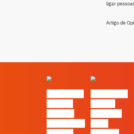
ligar pessoa
Artigo de Op
#FLAGvox |
#FLAGvox |
O futuro
Há uma
das PME
diferença
começa nas
entre
pessoas
utilizar o