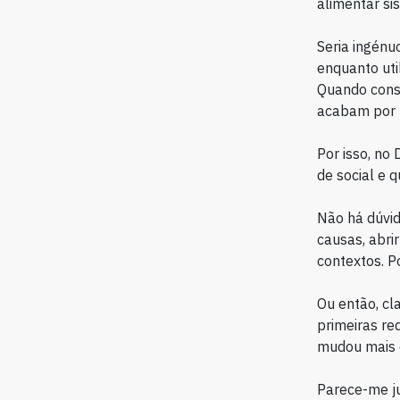
alimentar s
Seria ingénu
enquanto uti
Quando consu
acabam por n
Por isso, no 
de social e 
Não há dúvid
causas, abri
contextos. P
Ou então, cl
primeiras re
mudou mais 
Parece-me ju