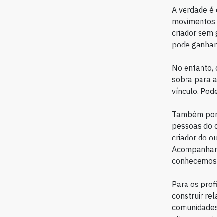
A verdade é q
movimentos c
criador sem
pode ganhar 
No entanto,
sobra para a
vínculo. Pod
Também por i
pessoas do 
criador do o
Acompanhamo
conhecemos
Para os prof
construir re
comunidade