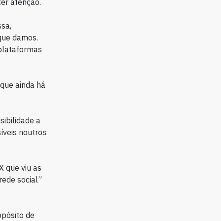
er atenção.
sa,
 que damos.
plataformas
 que ainda há
sibilidade a
íveis noutros
X que viu as
rede social”
opósito de