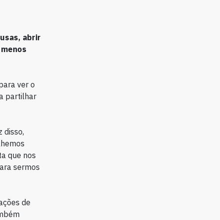
usas, abrir
o menos
para ver o
 partilhar
 disso,
olhemos
ta que nos
para sermos
cações de
ambém