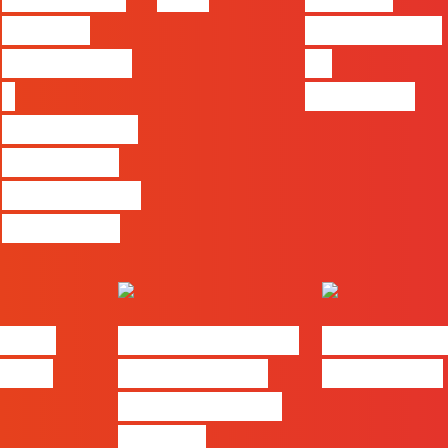
cruzar a
ferramentas
técnica com
de
o
progresso
pensamento
criativo e a
resolução de
problemas
LAG |
#FLAGvox | 2026
#FLAGvox |
 para
será o ano em
by Humans
que ficará mais
visível a