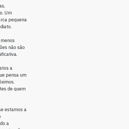
as,
ho. Um
arca pequena
diato.
, menos
ções não são
ficativa.
stos a
que pensa um
óximos.
tes de quem
 se estamos a
e
udo a