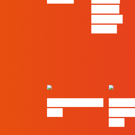
Claude e
trabalhar
com ele
#FLAGjobs | Maio
eBook F
2026
Oráculo
2026