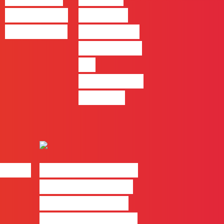
no trabalho
oferta de
das marcas
formação e
certificação
em
Inteligência
Artificial
 Made
#FLAGwhy? “É um
investimento que
vale a pena para
quem quer evoluir