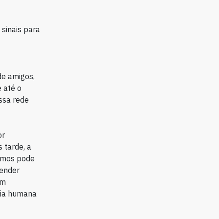
sinais para
de amigos,
 até o
ossa rede
or
 tarde, a
imos pode
pender
em
ria humana