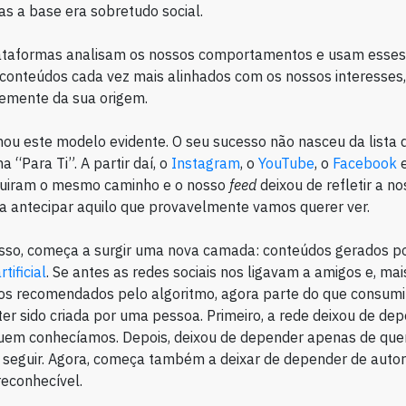
as a base era sobretudo social.
ataformas analisam os nossos comportamentos e usam esses 
onteúdos cada vez mais alinhados com os nossos interesses,
emente da sua origem.
ou este modelo evidente. O seu sucesso não nasceu da lista 
 “Para Ti”. A partir daí, o
Instagram
, o
YouTube
, o
Facebook
e
uiram o mesmo caminho e o nosso
feed
deixou de refletir a n
a antecipar aquilo que provavelmente vamos querer ver.
sso, começa a surgir uma nova camada: conteúdos gerados p
rtificial
. Se antes as redes sociais nos ligavam a amigos e, mais
os recomendados pelo algoritmo, agora parte do que consum
er sido criada por uma pessoa. Primeiro, a rede deixou de de
uem conhecíamos. Depois, deixou de depender apenas de qu
 seguir. Agora, começa também a deixar de depender de auto
econhecível.