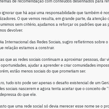
istemas de recomendação com conteúdos desenhados para ret
o ignorar que há aqui uma responsabilidade que também é nos
lizadores. O que vemos resulta, em grande parte, da atenção
mimos sem critério, ajudamos a reforçar os padrões que as 
os devolver.
Dia Internacional das Redes Sociais, sugiro refletirmos sobre o
que relação estamos a construir.
as que as redes sociais continuam a aproximar pessoas, dar vi
r oportunidades, ajudar a aprender e criar comunidades imposs
orém, estão menos sociais do que prometiam ser.
aro, tudo isto pode ser apenas o desafio existencial de um Gen
des sociais nascerem e agora tenta aceitar que o conceito de “
depressa do que ele.
sto que uma rede social só devia merecer esse nome se o pr