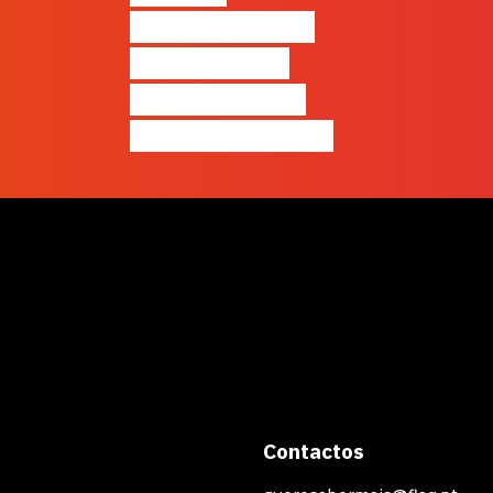
diferença entre
quem apenas
produz e quem
realmente pensa
Contactos