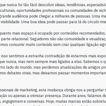
ue nunca foi tão fácil descobrir ideias, tendências, especialist
ulturais, oportunidades profissionais ou comunidades de nic
 grande audiência pode chegar a milhares de pessoas. Uma m
visibilidade. Uma boa ideia pode passar para lá do círculo ime
 quanto mais espaço é ocupado por conteúdos recomendados
 parte relacional. Seguidores não são comunidade e visualiza
emos consumir muito conteúdo sem criar qualquer ligação signi
sso sentimos a estranha contradição de estarmos mais expo
que nunca, mas nem sempre mais ligados a elas. Sabemos o 
utro lado do mundo, mas perdemos atualizações de amigos pr
s debates virais, mas deixamos passar momentos importan
.
issionais de marketing, esta mudança obriga-nos a perguntar
lação ou apenas a otimizar presença. Durante anos, falámos d
s,
engagement
e conversas. Hoje, muitas marcas estão sobret