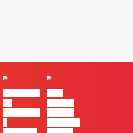
#FLAGvox |
Nova
Da
parceria
curiosidade
com a AI
à
Certs para
integração
reforçar