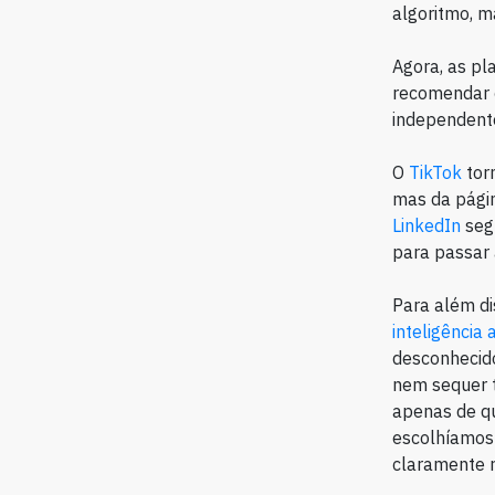
algoritmo, m
Agora, as pl
recomendar c
independent
O
TikTok
torn
mas da página
LinkedIn
seg
para passar 
Para além di
inteligência a
desconhecid
nem sequer t
apenas de q
escolhíamos
claramente r