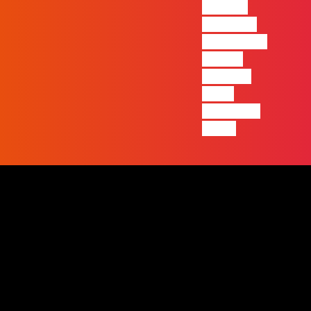
visível a
diferença
entre quem
apenas
produz e
quem
realmente
pensa