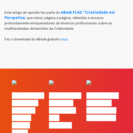
Este artigo de opinião faz parte do
eBook FLAG “Criatividade em
Perspetiva
, que reúne, página a página, reflexões e ensaios
profundamente enriquecedores de diversos profissionais sobre as
multifacetadas dimensões da Criatividade.
Faz o download do eBook gratuito
aqui
.
#FLAGvox | O
#FLAGvox | O
#FLAGvox | O
TikTok não
social das
futuro das
mudou as
redes ficou
PME começa
marcas.
pelo
nas pessoas
Apenas
caminho?
tornou