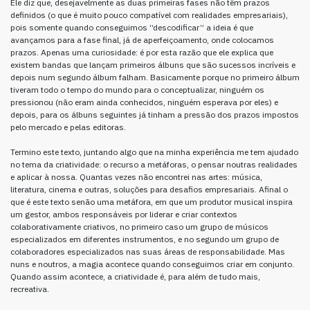
Ele diz que, desejavelmente as duas primeiras fases não têm prazos
definidos (o que é muito pouco compatível com realidades empresariais),
pois somente quando conseguimos “descodificar” a ideia é que
avançamos para a fase final, já de aperfeiçoamento, onde colocamos
prazos. Apenas uma curiosidade: é por esta razão que ele explica que
existem bandas que lançam primeiros álbuns que são sucessos incríveis e
depois num segundo álbum falham. Basicamente porque no primeiro álbum
tiveram todo o tempo do mundo para o conceptualizar, ninguém os
pressionou (não eram ainda conhecidos, ninguém esperava por eles) e
depois, para os álbuns seguintes já tinham a pressão dos prazos impostos
pelo mercado e pelas editoras.
Termino este texto, juntando algo que na minha experiência me tem ajudado
no tema da criatividade: o recurso a metáforas, o pensar noutras realidades
e aplicar à nossa. Quantas vezes não encontrei nas artes: música,
literatura, cinema e outras, soluções para desafios empresariais. Afinal o
que é este texto senão uma metáfora, em que um produtor musical inspira
um gestor, ambos responsáveis por liderar e criar contextos
colaborativamente criativos, no primeiro caso um grupo de músicos
especializados em diferentes instrumentos, e no segundo um grupo de
colaboradores especializados nas suas áreas de responsabilidade. Mas
nuns e noutros, a magia acontece quando conseguimos criar em conjunto.
Quando assim acontece, a criatividade é, para além de tudo mais,
recreativa.