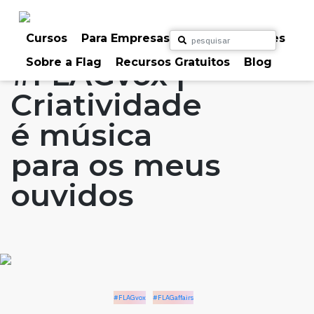
Skip
to
Home
Artigos
#FLAGvox
#FLAGaffairs
content
Cursos
Para Empresas
Para Particulares
Sobre a Flag
Recursos Gratuitos
Blog
#FLAGvox |
Criatividade
é música
para os meus
ouvidos
#FLAGvox
#FLAGaffairs