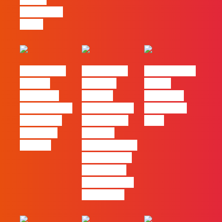
impossível
fingir.
#FLAGvox |
#FLAGvox |
FLAG no TOP
Há uma
Mercado
30 das
diferença
procura
Empresas
entre utilizar
profissionais
Felizes em
o Claude e
que saibam
2026
trabalhar
cruzar a
com ele
técnica com o
pensamento
criativo e a
resolução de
problemas