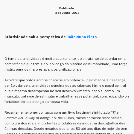
Publicado:
4 de Junho, 2024
Criatividade sob a perspetiva de
João Nuno Pinto
.
O tema da criatividade é muito apaixonante, pois trata-se de abordar uma
competência que tem sido, ao longo da história da humanidade, uma força
motriz para os maiores avanços civilizacionais.
Acredito que todos somos criativos em potencial, pelo menos à nascença,
senão veja-se a criatividade genuína que as crianças têm e o papel central
que a mesma desempenha no seu desenvolvimento, depois, como um
músculo, trata-se de estimular e trabalhar esse potencial, concretizando-o e
fortalecendo-o ao longo da nossa vida.
Recentemente tomei contacto com um livro fascinante intitulado
“The
Creative Act: a way of being”
do Rick Rubin, merecidamente reconhecido
como um dos mais importantes produtores da indústria discográfica das
últimas décadas. Desde meados dos anos 80 até aos dias de hoje, ele tem
liderado a produção de álbuns que inauguraram novos estilos musicais