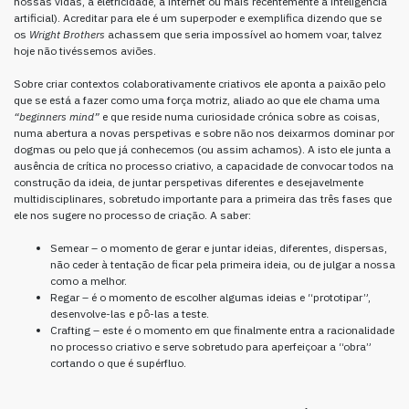
nossas vidas, a eletricidade, a internet ou mais recentemente a inteligência
artificial). Acreditar para ele é um superpoder e exemplifica dizendo que se
os
Wright Brothers
achassem que seria impossível ao homem voar, talvez
hoje não tivéssemos aviões.
Sobre criar contextos colaborativamente criativos ele aponta a paixão pelo
que se está a fazer como uma força motriz, aliado ao que ele chama uma
“beginners mind”
e que reside numa curiosidade crónica sobre as coisas,
numa abertura a novas perspetivas e sobre não nos deixarmos dominar por
dogmas ou pelo que já conhecemos (ou assim achamos). A isto ele junta a
ausência de crítica no processo criativo, a capacidade de convocar todos na
construção da ideia, de juntar perspetivas diferentes e desejavelmente
multidisciplinares, sobretudo importante para a primeira das três fases que
ele nos sugere no processo de criação. A saber:
Semear – o momento de gerar e juntar ideias, diferentes, dispersas,
não ceder à tentação de ficar pela primeira ideia, ou de julgar a nossa
como a melhor.
Regar – é o momento de escolher algumas ideias e “prototipar”,
desenvolve-las e pô-las a teste.
Crafting – este é o momento em que finalmente entra a racionalidade
no processo criativo e serve sobretudo para aperfeiçoar a “obra”
cortando o que é supérfluo.