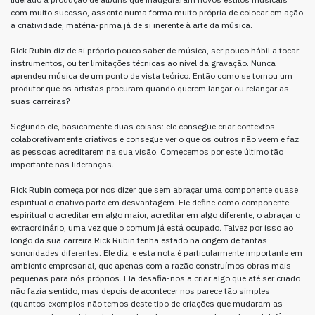
com muito sucesso, assente numa forma muito própria de colocar em ação
a criatividade, matéria-prima já de si inerente à arte da música.
Rick Rubin diz de si próprio pouco saber de música, ser pouco hábil a tocar
instrumentos, ou ter limitações técnicas ao nível da gravação. Nunca
aprendeu música de um ponto de vista teórico. Então como se tornou um
produtor que os artistas procuram quando querem lançar ou relançar as
suas carreiras?
Segundo ele, basicamente duas coisas: ele consegue criar contextos
colaborativamente criativos e consegue ver o que os outros não veem e faz
as pessoas acreditarem na sua visão. Comecemos por este último tão
importante nas lideranças.
Rick Rubin começa por nos dizer que sem abraçar uma componente quase
espiritual o criativo parte em desvantagem. Ele define como componente
espiritual o acreditar em algo maior, acreditar em algo diferente, o abraçar o
extraordinário, uma vez que o comum já está ocupado. Talvez por isso ao
longo da sua carreira Rick Rubin tenha estado na origem de tantas
sonoridades diferentes. Ele diz, e esta nota é particularmente importante em
ambiente empresarial, que apenas com a razão construímos obras mais
pequenas para nós próprios. Ela desafia-nos a criar algo que até ser criado
não fazia sentido, mas depois de acontecer nos parece tão simples
(quantos exemplos não temos deste tipo de criações que mudaram as