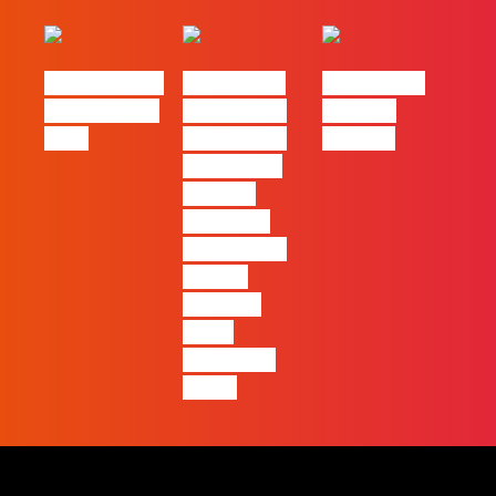
eBook FLAG |
#FLAGvox |
#FLAGvox |
Oráculo para
2026 será o
Made by
2026
ano em que
Humans
ficará mais
visível a
diferença
entre quem
apenas
produz e
quem
realmente
pensa