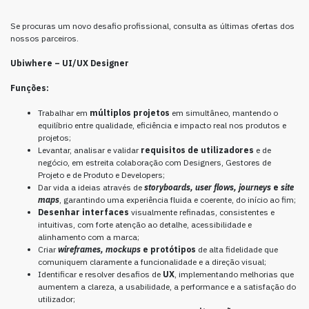
Se procuras um novo desafio profissional, consulta as últimas ofertas dos
nossos parceiros.
Ubiwhere – UI/UX Designer
Funções:
Trabalhar em
múltiplos projetos
em simultâneo, mantendo o
equilíbrio entre qualidade, eficiência e impacto real nos produtos e
projetos;
Levantar, analisar e validar
requisitos de utilizadores
e de
negócio, em estreita colaboração com Designers, Gestores de
Projeto e de Produto e Developers;
Dar vida a ideias através de
storyboards, user flows, journeys
e
site
maps
, garantindo uma experiência fluida e coerente, do início ao fim;
Desenhar interfaces
visualmente refinadas, consistentes e
intuitivas, com forte atenção ao detalhe, acessibilidade e
alinhamento com a marca;
Criar
wireframes, mockups
e protótipos
de alta fidelidade que
comuniquem claramente a funcionalidade e a direção visual;
Identificar e resolver desafios de
UX
, implementando melhorias que
aumentem a clareza, a usabilidade, a performance e a satisfação do
utilizador;