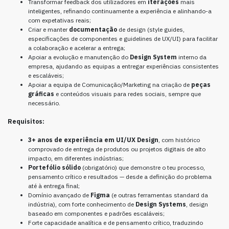
Transformar feedback dos utilizadores em
iterações
mais
inteligentes, refinando continuamente a experiência e alinhando-a
com expetativas reais;
Criar e manter
documentação
de design (style guides,
especificações de componentes e guidelines de UX/UI) para facilitar
a colaboração e acelerar a entrega;
Apoiar a evolução e manutenção do
Design System
interno da
empresa, ajudando as equipas a entregar experiências consistentes
e escaláveis;
Apoiar a equipa de Comunicação/Marketing na criação de
peças
gráficas
e conteúdos visuais para redes sociais, sempre que
necessário.
Requisitos:
3+ anos de experiência em UI/UX Design
, com histórico
comprovado de entrega de produtos ou projetos digitais de alto
impacto, em diferentes indústrias;
Portefólio sólido
(obrigatório) que demonstre o teu processo,
pensamento crítico e resultados — desde a definição do problema
até à entrega final;
Domínio avançado de
Figma
(e outras ferramentas standard da
indústria), com forte conhecimento de
Design Systems
, design
baseado em componentes e padrões escaláveis;
Forte capacidade analítica e de pensamento crítico, traduzindo