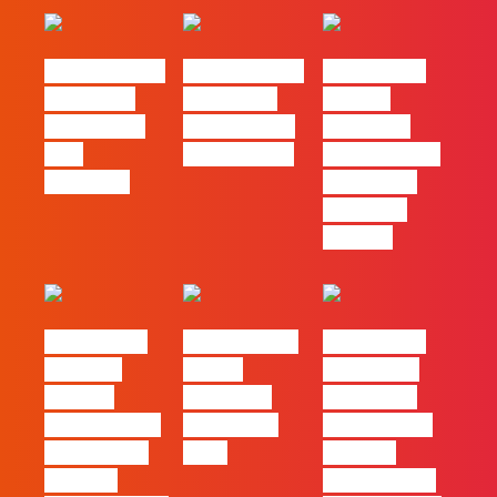
#FLAGvox | O
#FLAGvox | O
#FLAGvox |
social das
futuro das
Há uma
redes ficou
PME começa
diferença
pelo
nas pessoas
entre utilizar
caminho?
o Claude e
trabalhar
com ele
#FLAGvox |
FLAG no TOP
#FLAGvox |
Mercado
30 das
Comunicar
procura
Empresas
continua a
profissionais
Felizes em
ser uma das
que saibam
2026
maiores
cruzar a
ferramentas