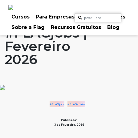
Skip
to
Home
Artigos
#FLAGjobs
#FLAGaffairs
content
Cursos
Para Empresas
Para Particulares
Sobre a Flag
Recursos Gratuitos
Blog
#FLAGjobs |
Fevereiro
2026
#FLAGjobs
#FLAGaffairs
Publicado:
3 de Fevereiro, 2026