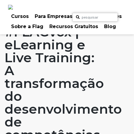
Skip
to
Home
Artigos
#FLAGvox
#FLAGaffairs
content
Cursos
Para Empresas
Para Particulares
Sobre a Flag
Recursos Gratuitos
Blog
#FLAGvox |
eLearning e
Live Training:
A
transformação
do
desenvolvimento
de