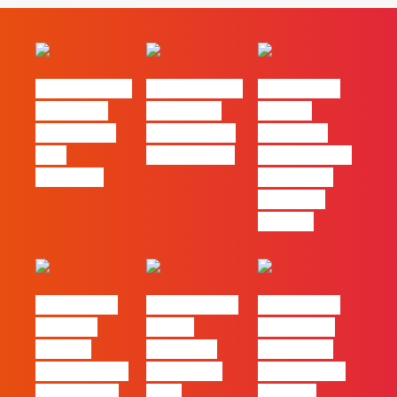
#FLAGvox | O
#FLAGvox | O
#FLAGvox |
social das
futuro das
Há uma
redes ficou
PME começa
diferença
pelo
nas pessoas
entre utilizar
caminho?
o Claude e
trabalhar
com ele
#FLAGvox |
FLAG no TOP
#FLAGvox |
Mercado
30 das
Comunicar
procura
Empresas
continua a
profissionais
Felizes em
ser uma das
que saibam
2026
maiores