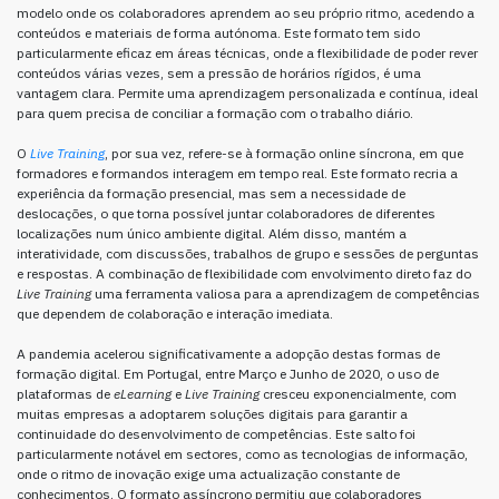
modelo onde os colaboradores aprendem ao seu próprio ritmo, acedendo a
conteúdos e materiais de forma autónoma. Este formato tem sido
particularmente eficaz em áreas técnicas, onde a flexibilidade de poder rever
conteúdos várias vezes, sem a pressão de horários rígidos, é uma
vantagem clara. Permite uma aprendizagem personalizada e contínua, ideal
para quem precisa de conciliar a formação com o trabalho diário.
O
Live Training
, por sua vez, refere-se à formação online síncrona, em que
formadores e formandos interagem em tempo real. Este formato recria a
experiência da formação presencial, mas sem a necessidade de
deslocações, o que torna possível juntar colaboradores de diferentes
localizações num único ambiente digital. Além disso, mantém a
interatividade, com discussões, trabalhos de grupo e sessões de perguntas
e respostas. A combinação de flexibilidade com envolvimento direto faz do
Live Training
uma ferramenta valiosa para a aprendizagem de competências
que dependem de colaboração e interação imediata.
A pandemia acelerou significativamente a adopção destas formas de
formação digital. Em Portugal, entre Março e Junho de 2020, o uso de
plataformas de
eLearning
e
Live Training
cresceu exponencialmente, com
muitas empresas a adoptarem soluções digitais para garantir a
continuidade do desenvolvimento de competências. Este salto foi
particularmente notável em sectores, como as tecnologias de informação,
onde o ritmo de inovação exige uma actualização constante de
conhecimentos. O formato assíncrono permitiu que colaboradores