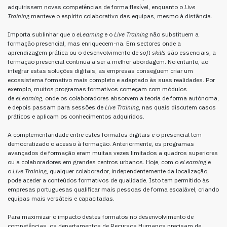
adquirissem novas competências de forma flexível, enquanto o
Live
Training
manteve o espírito colaborativo das equipas, mesmo à distância.
Importa sublinhar que o
eLearning
e o
Live Training
não substituem a
formação presencial, mas enriquecem-na. Em sectores onde a
aprendizagem prática ou o desenvolvimento de
soft skills
são essenciais, a
formação presencial continua a ser a melhor abordagem. No entanto, ao
integrar estas soluções digitais, as empresas conseguem criar um
ecossistema formativo mais completo e adaptado às suas realidades. Por
exemplo, muitos programas formativos começam com módulos
de
eLearning
, onde os colaboradores absorvem a teoria de forma autónoma,
e depois passam para sessões de
Live Training
, nas quais discutem casos
práticos e aplicam os conhecimentos adquiridos.
A complementaridade entre estes formatos digitais e o presencial tem
democratizado o acesso à formação. Anteriormente, os programas
avançados de formação eram muitas vezes limitados a quadros superiores
ou a colaboradores em grandes centros urbanos. Hoje, com o
eLearning
e
o
Live Training
, qualquer colaborador, independentemente da localização,
pode aceder a conteúdos formativos de qualidade. Isto tem permitido às
empresas portuguesas qualificar mais pessoas de forma escalável, criando
equipas mais versáteis e capacitadas.
Para maximizar o impacto destes formatos no desenvolvimento de
competências, os departamentos de Recursos Humanos precisam de