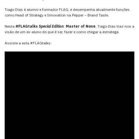
Tiago Dias é alumni e formador FLAG, e desempenha atualmente funções
como Head of Strategy e Innovation na Pepper – Brand Taste.
Nesta
#FLAGtalks
Special Edition
:
Master of None
, Tiago Dias traz-nos a
visão de um ex-aluno do que é ser, fazer e como chegar a estratega.
Assiste a esta #FLAGtalks: