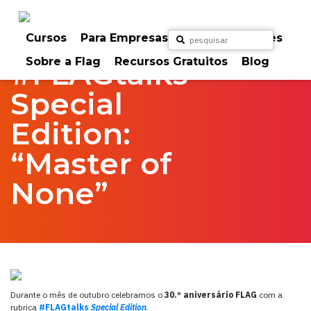
Skip
to
Home
FlagTalks
Special Edition
content
Cursos
Para Empresas
Para Particulares
Sobre a Flag
Recursos Gratuitos
Blog
#FLAGtalks
Special
Edition:
“Master of
None”
Durante o mês de outubro celebramos o
30.º aniversário FLAG
com a
rubrica
#FLAGtalks
Special Edition
.