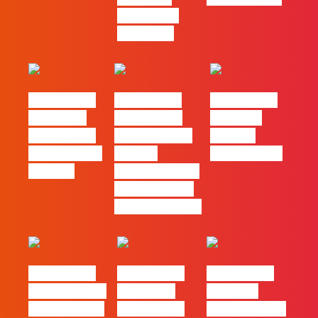
procura no
mercado”
#FLAGtalks
#FLAGtalks
#FLAGtalks
´ssoas da
Marketing à
Webinar:
Casa | Ep18
Patrão | Ep20
“Design
com Mafalda
– Como
Thinking…?”
Ferreira
destacar o seu
negócio local,
gratuitamente!
#FLAGtalks
#FLAGtalks
#FLAGtalks
pro leaks | Ep
´ssoas da
Webinar:
21 – Modelos
Casa | Ep17
“Como atingir