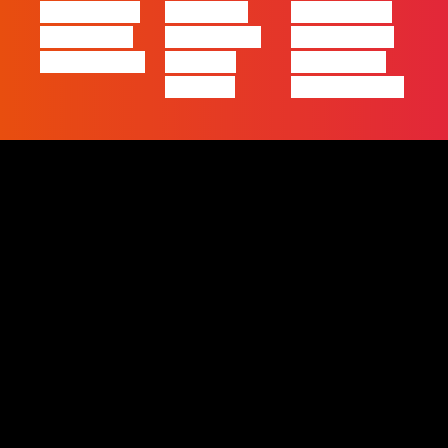
de Negócios
com Filipe
a excelência
em Tempos
Cordeiro da
– história de
de Incerteza
Acredita
uma equipa
Portugal
de front-end”