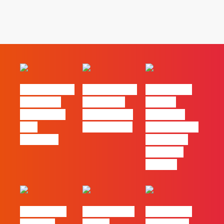
#FLAGvox | O
#FLAGvox | O
#FLAGvox |
social das
futuro das
Há uma
redes ficou
PME começa
diferença
pelo
nas pessoas
entre utilizar
caminho?
o Claude e
trabalhar
com ele
#FLAGvox |
FLAG no TOP
#FLAGvox |