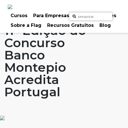
Skip
to
Home
Artigos
#FLAGaffairs
Blog
content
Cursos
Para Empresas
Para Particulares
Sobre a Flag
Recursos Gratuitos
Blog
11ª Edição do
Concurso
Banco
Montepio
Acredita
Portugal