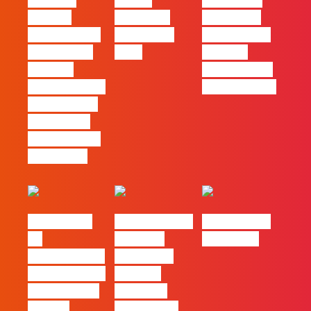
Mercado
30 das
Comunicar
procura
Empresas
continua a
profissionais
Felizes em
ser uma das
que saibam
2026
maiores
cruzar a
ferramentas
técnica com o
de progresso
pensamento
criativo e a
resolução de
problemas
#FLAGvox |
Nova parceria
#FLAGjobs |
Da
com a AI
Maio 2026
curiosidade à
Certs para
integração no
reforçar
trabalho das
oferta de
marcas
formação e