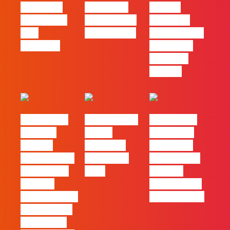
social das
futuro das
Há uma
redes ficou
PME começa
diferença
pelo
nas pessoas
entre utilizar
caminho?
o Claude e
trabalhar
com ele
#FLAGvox |
FLAG no TOP
#FLAGvox |
Mercado
30 das
Comunicar
procura
Empresas
continua a
profissionais
Felizes em
ser uma das
que saibam
2026
maiores
cruzar a
ferramentas
técnica com o
de progresso
pensamento
criativo e a