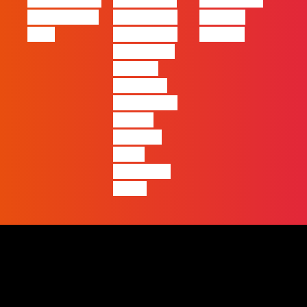
eBook FLAG |
#FLAGvox |
#FLAGvox |
Oráculo para
2026 será o
Made by
2026
ano em que
Humans
ficará mais
visível a
diferença
entre quem
apenas
produz e
quem
realmente
pensa