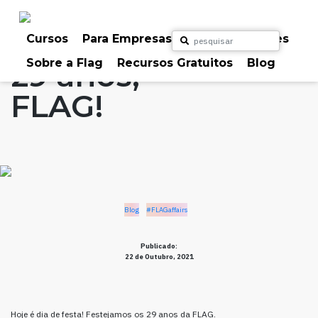
Skip
to
Home
Artigos
Blog
#FLAGaffairs
content
Cursos
Para Empresas
Para Particulares
Sobre a Flag
Recursos Gratuitos
Blog
29 anos,
FLAG!
Blog
#FLAGaffairs
Publicado:
22 de Outubro, 2021
Hoje é dia de festa! Festejamos os 29 anos da FLAG.