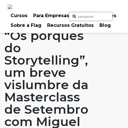
Skip
to
Home
Artigos
#FLAGaffairs
#FLAGvox
content
Cursos
Para Empresas
Para Particulares
Blog
Notícias
Sobre a Flag
Recursos Gratuitos
Blog
“Os porquês
do
Storytelling”,
um breve
vislumbre da
Masterclass
de Setembro
com Miguel