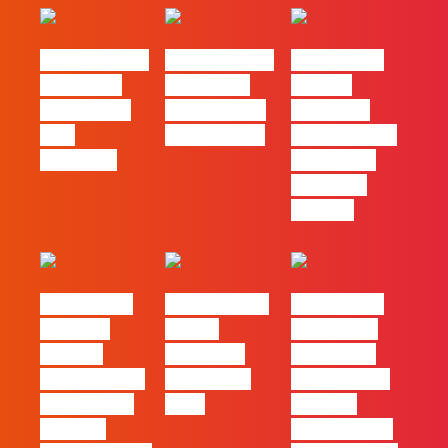
#FLAGvox | O
#FLAGvox | O
#FLAGvox |
social das
futuro das
Há uma
redes ficou
PME começa
diferença
pelo
nas pessoas
entre utilizar
caminho?
o Claude e
trabalhar
com ele
#FLAGvox |
FLAG no TOP
#FLAGvox |
Mercado
30 das
Comunicar
procura
Empresas
continua a
profissionais
Felizes em
ser uma das
que saibam
2026
maiores
cruzar a
ferramentas