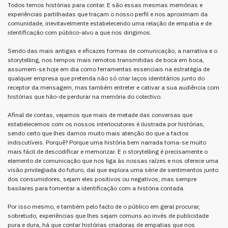
Todos temos histórias para contar. E são essas mesmas memórias e
experiências partilhadas que traçam o nosso perfil e nos aproximam da
comunidade, inevitavelmente estabelecendo uma relação de empatia e de
identificação com público-alvo a que nos dirigimos.
Sendo das mais antigas e eficazes formas de comunicação, a narrativa e o
storytelling, nos tempos mais remotos transmitidas de boca em boca,
assumem-se hoje em dia como ferramentas essenciais na estratégia de
qualquer empresa que pretenda não só criar laços identitários junto do
receptor da mensagem, mas também entreter e cativar a sua audiência com
histórias que hão-de perdurar na memória do colectivo.
Afinal de contas, vejamos que mais de metade das conversas que
estabelecemos com os nossos interlocutores é ilustrada por histórias,
sendo certo que lhes damos muito mais atenção do que a factos
indiscutíveis. Porquê? Porque uma história bem narrada torna-se muito
mais fácil de descodificar e memorizar. E o storytelling é precisamente o
elemento de comunicação que nos liga às nossas raízes e nos oferece uma
visão privilegiada do futuro, daí que explora uma série de sentimentos junto
dos consumidores, sejam eles positivos ou negativos, mas sempre
basilares para fomentar a identificação com a história contada.
Por isso mesmo, e também pelo facto de o público em geral procurar,
sobretudo, experiências que lhes sejam comuns ao invés de publicidade
pura e dura, há que contar histórias criadoras de empatias que nos