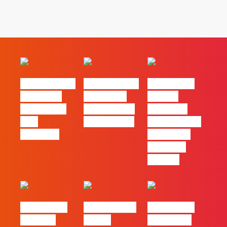
#FLAGvox | O
#FLAGvox | O
#FLAGvox |
social das
futuro das
Há uma
redes ficou
PME começa
diferença
pelo
nas pessoas
entre utilizar
caminho?
o Claude e
trabalhar
com ele
#FLAGvox |
FLAG no TOP
#FLAGvox |
Mercado
30 das
Comunicar