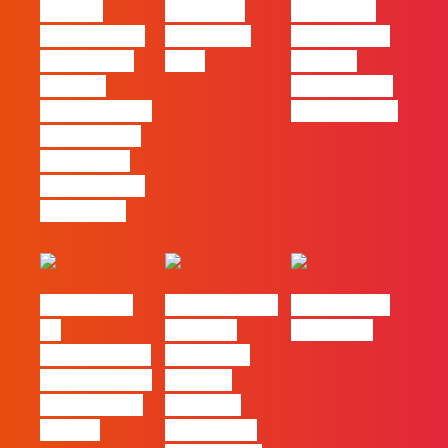
procura
Empresas
continua a
profissionais
Felizes em
ser uma das
que saibam
2026
maiores
cruzar a
ferramentas
técnica com o
de progresso
pensamento
criativo e a
resolução de
problemas
#FLAGvox |
Nova parceria
#FLAGjobs |
Da
com a AI
Maio 2026
curiosidade à
Certs para
integração no
reforçar
trabalho das
oferta de
marcas
formação e