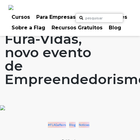
Skip
to
Home
Artigos
#FLAGaffairs
Blog
content
Cursos
Para Empresas
Para Particulares
Notícias
Sobre a Flag
Recursos Gratuitos
Blog
Fura-Vidas,
novo evento
de
Empreendedorism
#FLAGaffairs
Blog
Notícias