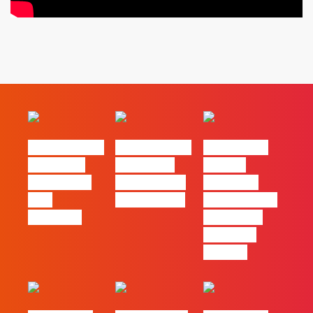
#FLAGvox | O
#FLAGvox | O
#FLAGvox |
social das
futuro das
Há uma
redes ficou
PME começa
diferença
pelo
nas pessoas
entre utilizar
caminho?
o Claude e
trabalhar
com ele