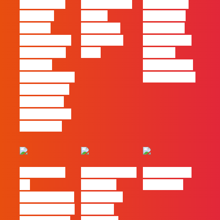
#FLAGvox |
FLAG no TOP
#FLAGvox |
Mercado
30 das
Comunicar
procura
Empresas
continua a
profissionais
Felizes em
ser uma das
que saibam
2026
maiores
cruzar a
ferramentas
técnica com o
de progresso
pensamento
criativo e a
resolução de
problemas
#FLAGvox |
Nova parceria
#FLAGjobs |
Da
com a AI
Maio 2026
curiosidade à
Certs para
integração no
reforçar