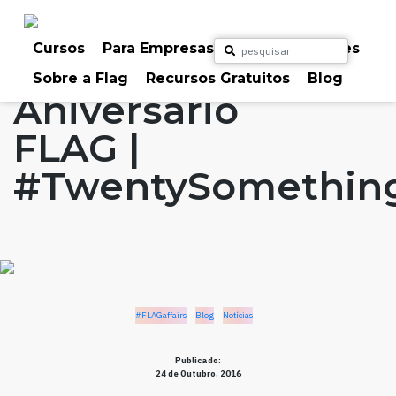
Skip
to
Home
Artigos
#FLAGaffairs
Blog
content
Cursos
Para Empresas
Para Particulares
Notícias
Sobre a Flag
Recursos Gratuitos
Blog
Aniversário
FLAG |
#TwentySomethin
#FLAGaffairs
Blog
Notícias
Publicado:
24 de Outubro, 2016