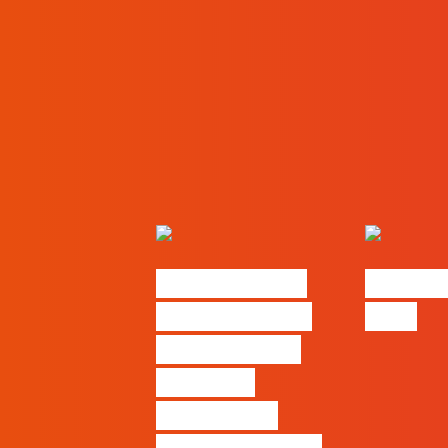
Nova parceria
#FLAGjo
com a AI Certs
2026
para reforçar
oferta de
formação e