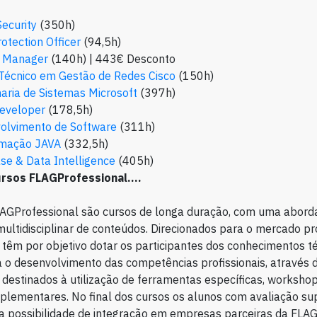
Security
(350h)
otection Officer
(94,5h)
t Manager
(140h) | 443€ Desconto
Técnico em Gestão de Redes Cisco
(150h)
aria de Sistemas Microsoft
(397h)
eveloper
(178,5h)
olvimento de Software
(311h)
mação JAVA
(332,5h)
se & Data Intelligence
(405h)
ursos FLAGProfessional….
LAGProfessional são cursos de longa duração, com uma abor
ultidisciplinar de conteúdos. Direcionados para o mercado pro
 têm por objetivo dotar os participantes dos conhecimentos t
a o desenvolvimento das competências profissionais, através
destinados à utilização de ferramentas específicas, worksho
plementares. No final dos cursos os alunos com avaliação sup
a possibilidade de integração em empresas parceiras da FLAG