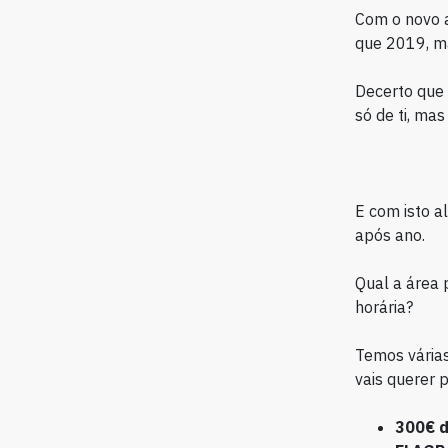
Com o novo a
que 2019, ma
Decerto que
só de ti, ma
E com isto a
após ano.
Qual a área 
horária?
Temos várias
vais querer 
300€ d