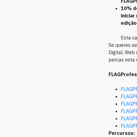
FLAGPr
10% de
inicia
edição
Esta ca
Se queres se
Digital, Web
percas esta
FLAGProfes
FLAGP
FLAGP
FLAGP
FLAGP
FLAGP
FLAGP
Percursos: