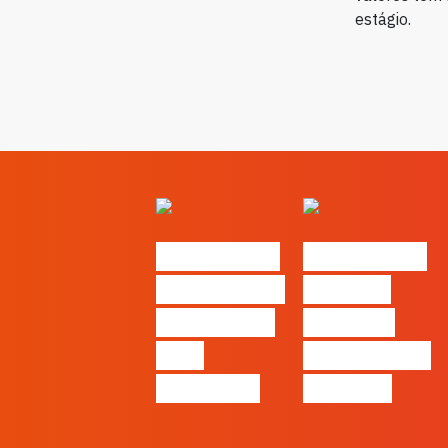
estágio.
#FLAGvox |
#FLAGvox |
O social das
O futuro
redes ficou
das PME
pelo
começa nas
caminho?
pessoas