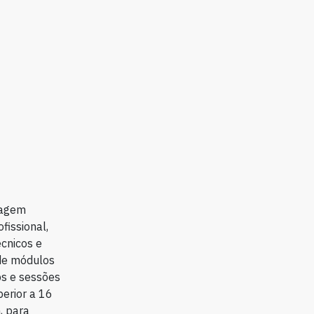
dagem
fissional,
écnicos e
 de módulos
ps e sessões
erior a 16
, para