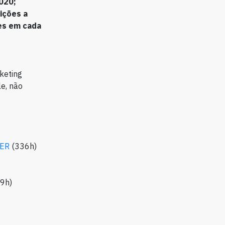
2020;
ições a
ões em cada
keting
e, não
ER
(336h)
9h)