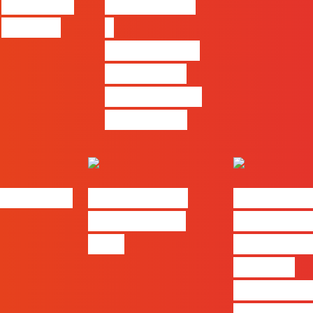
trabalhar
técnica com
com ele
o
pensamento
criativo e a
resolução de
problemas
bs | Maio
eBook FLAG |
#FLAGvox 
Oráculo para
será o an
2026
que ficará
visível a
diferença 