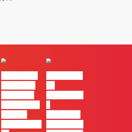
#FLAGvox |
#FLAGvox |
Comunicar
Da
continua a
curiosidade
ser uma das
à
maiores
integração
ferramentas
no trabalho