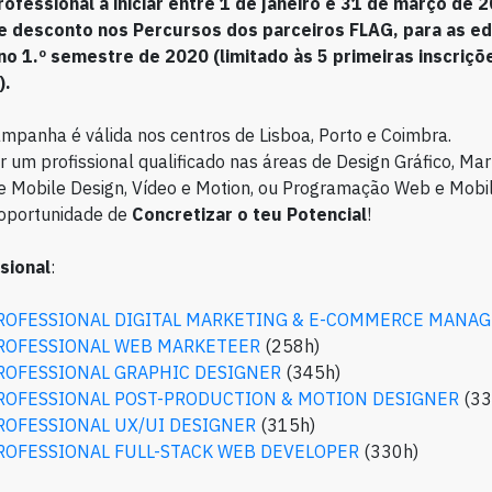
ofessional a iniciar entre 1 de janeiro e 31 de março de 
 desconto nos Percursos dos parceiros FLAG, para as ed
r no 1.º semestre de 2020 (limitado às 5 primeiras inscriç
).
mpanha é válida nos centros de Lisboa, Porto e Coimbra.
r um profissional qualificado nas áreas de Design Gráfico, Mar
 e Mobile Design, Vídeo e Motion, ou Programação Web e Mobil
 oportunidade de
Concretizar o teu Potencial
!
sional
:
ROFESSIONAL DIGITAL MARKETING & E-COMMERCE
MANAG
ROFESSIONAL WEB
MARKETEER
(258h)
ROFESSIONAL GRAPHIC DESIGNER
(345h)
ROFESSIONAL POST-PRODUCTION & MOTION DESIGNER
(33
ROFESSIONAL UX/UI DESIGNER
(315h)
ROFESSIONAL FULL-STACK WEB DEVELOPER
(330h)