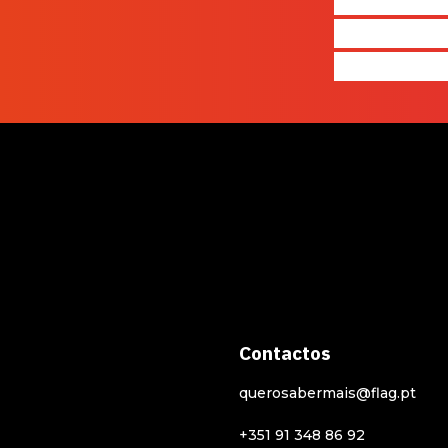
quem ape
produz e 
realmente
Contactos
querosabermais@flag.pt
+351 91 348 86 92