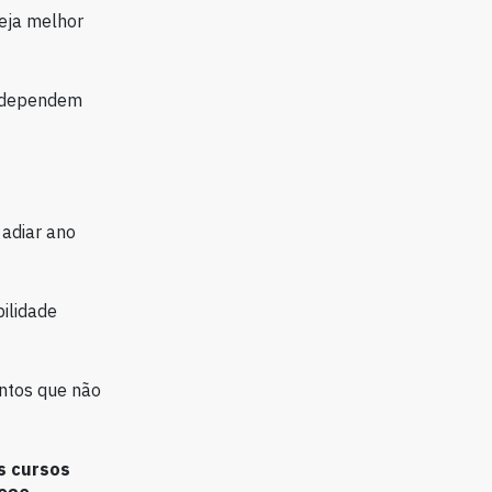
eja melhor
e dependem
 adiar ano
bilidade
ontos que não
s cursos