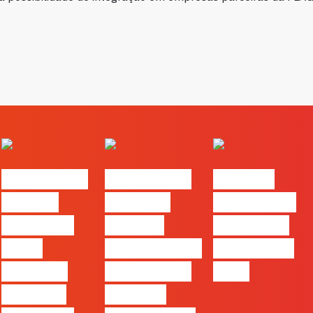
#FLAGvox |
#FLAGvox |
FLAG no
Há uma
Mercado
TOP 30 das
diferença
procura
Empresas
entre
profissionais
Felizes em
utilizar o
que saibam
2026
Claude e
cruzar a