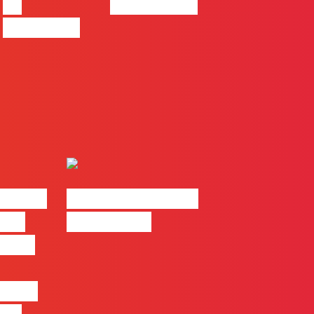
de
das marcas
progresso
| 2026
#FLAGvox | Made
o em
by Humans
 mais
entre