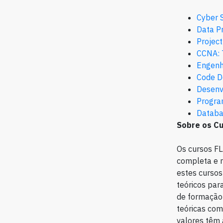
Cyber 
Data Pr
Projec
CCNA: 
Engenh
Code D
Desenv
Progra
Databa
Sobre os C
Os cursos F
completa e m
estes cursos
teóricos par
de formação 
teóricas com
valores têm 