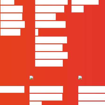
entre
profissionais
Felizes em
utilizar o
que saibam
2026
Claude e
cruzar a
trabalhar
técnica com
com ele
o
pensamento
criativo e a
resolução de
problemas
bs | Maio
eBook FLAG |
#FLAGvox 
Oráculo para
será o an
2026
que ficará