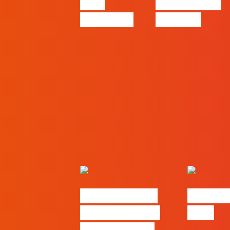
pelo
começa nas
caminho?
pessoas
Nova parceria
#FLAGjo
com a AI Certs
2026
para reforçar