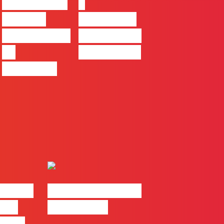
ser uma das
à
maiores
integração
ferramentas
no trabalho
de
das marcas
progresso
| 2026
#FLAGvox | Made
o em
by Humans
 mais