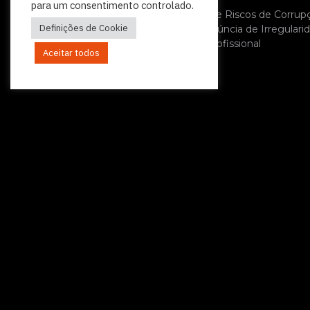
Política de Privacidade
para um consentimento controlado.
Plano de Prevenção de Riscos de Corrup
Definições de Cookie
Política Relativa à Denúncia de Irregulari
Código de Conduta Profissional
Aceitar todos