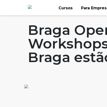
Skip
Cursos
Para Empres
to
Home
Artigos
#FLAGaffairs
Blog
content
Braga Ope
Workshops
Braga estã