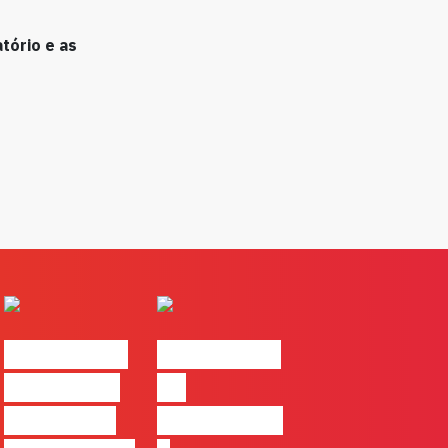
tório e as
#FLAGvox |
#FLAGvox |
Comunicar
Da
continua a
curiosidade