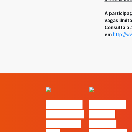
A participa
vagas limit
Consulta a 
em
http://w
#FLAGvox |
#FLAGvox |
O social das
O futuro
redes ficou
das PME