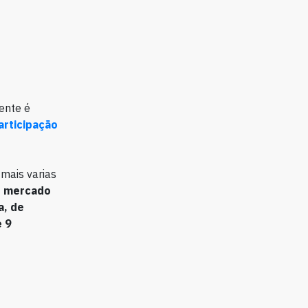
ente é
articipação
mais varias
o mercado
a, de
e 9