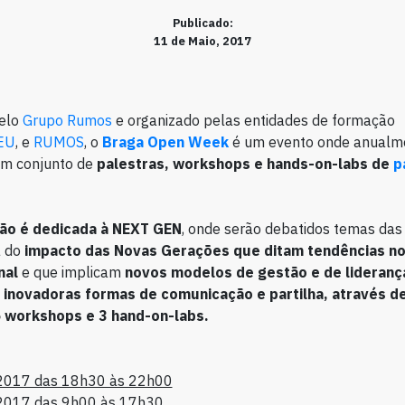
Publicado:
11 de Maio, 2017
elo
Grupo Rumos
e organizado pelas entidades de formação
EU
, e
RUMOS
, o
Braga Open Week
é um evento onde anualm
um conjunto de
palestras, workshops e hands-on-labs de
p
ção é dedicada à NEXT GEN
, onde serão debatidos temas das 
 do
impacto das Novas Gerações que ditam tendências n
nal
e que implicam
novos modelos de gestão e de lideranç
 inovadoras formas de comunicação e partilha, através d
6 workshops e 3 hand-on-labs.
2017 das 18h30 às 22h00
2017 das 9h00 às 17h30