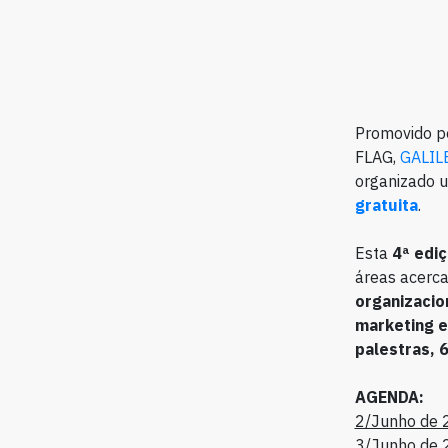
Promovido p
FLAG,
GALIL
organizado 
gratuita
.
Esta
4ª edi
áreas acerca
organizacio
marketing e
palestras, 
AGENDA:
2/Junho de 
3/Junho de 