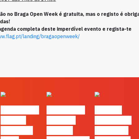
ção no Braga Open Week é gratuita, mas o registo é obriga
adas!
agenda completa deste imperdível evento e regista-te
ww.flag.pt/landing/bragaopenweek/
#FLAGvox |
#FLAGvox |
FLAG no
Há uma
Mercado
TOP 30 das
diferença
procura
Empresas