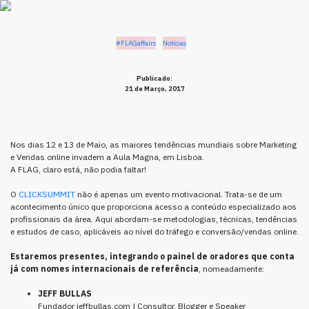
#FLAGaffairs
Notícias
Publicado:
21 de Março, 2017
Nos dias 12 e 13 de Maio, as maiores tendências mundiais sobre Marketing
e Vendas online invadem a Aula Magna, em Lisboa.
A FLAG, claro está, não podia faltar!
O
CLICKSUMMIT
não é apenas um evento motivacional. Trata-se de um
acontecimento único que proporciona acesso a conteúdo especializado aos
profissionais da área. Aqui abordam-se metodologias, técnicas, tendências
e estudos de caso, aplicáveis ao nível do tráfego e conversão/vendas online.
Estaremos presentes, integrando o painel de oradores que conta
já com nomes internacionais de referência
, nomeadamente:
JEFF BULLAS
Fundador jeffbullas.com | Consultor, Blogger e Speaker