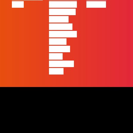
2026
ano em que
Humans
ficará mais
visível a
diferença
entre quem
apenas
produz e
quem
realmente
pensa