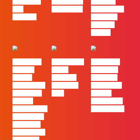
redes ficou
PME começa
diferença
pelo
nas pessoas
entre utilizar
caminho?
o Claude e
trabalhar
com ele
#FLAGvox |
FLAG no TOP
#FLAGvox |
Mercado
30 das
Comunicar
procura
Empresas
continua a
profissionais
Felizes em
ser uma das
que saibam
2026
maiores
cruzar a
ferramentas
técnica com o
de progresso
pensamento
criativo e a
resolução de