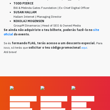
TODD PIERCE
Bill & Melinda Gates Foundation | Ex-Chief Digital Officer
SUSAN HALLAM
Hallam Internet | Managing Director
NIKOLAJ MOGENSEN
GroupM Dinamarca | Head of SEO & Owned Media
Se ainda não adquiriste o teu bilhete, poderás fazê-lo no
site
oficial
do evento.
Se és
formando FLAG, terás acesso a um desconto especial.
Para
isso, só terás que
solicitar o teu código promocional
aqui
.
Até breve!
#FLAGvox | O
#FLAGvox | O
#FLAGvox |
social das
futuro das
Há uma