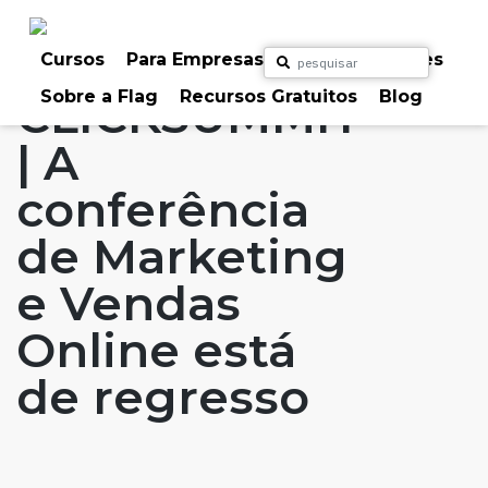
Skip
to
Home
Artigos
#FLAGaffairs
Notícias
content
Cursos
Para Empresas
Para Particulares
Sobre a Flag
Recursos Gratuitos
Blog
CLICKSUMMIT
| A
conferência
de Marketing
e Vendas
Online está
de regresso