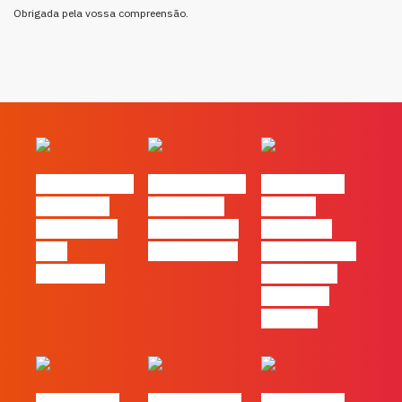
Obrigada pela vossa compreensão.
#FLAGvox | O
#FLAGvox | O
#FLAGvox |
social das
futuro das
Há uma
redes ficou
PME começa
diferença
pelo
nas pessoas
entre utilizar
caminho?
o Claude e
trabalhar
com ele