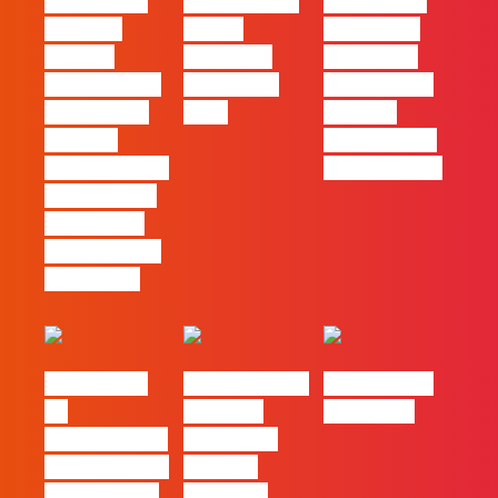
#FLAGvox |
FLAG no TOP
#FLAGvox |
Mercado
30 das
Comunicar
procura
Empresas
continua a
profissionais
Felizes em
ser uma das
que saibam
2026
maiores
cruzar a
ferramentas
técnica com o
de progresso
pensamento
criativo e a
resolução de
problemas
#FLAGvox |
Nova parceria
#FLAGjobs |
Da
com a AI
Maio 2026
curiosidade à
Certs para
integração no
reforçar
trabalho das
oferta de