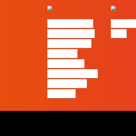
Nova parceria
#FLAGjo
com a AI Certs
2026
para reforçar
oferta de
formação e
certificação em
Inteligência
Artificial