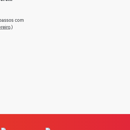
s passos com
reiro
.)