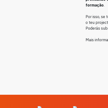
formação
.
Por isso, se
o teu project
Poderás subm
Mais inform