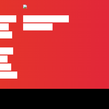
| 2026
#FLAGvox | Made
o em
by Humans
 mais
entre
nas
quem
 pensa