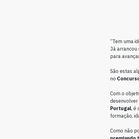
“Tem uma ide
Já arrancou 
para avança
São estas al
no
Concurso
Com o objeti
desenvolver
Portugal
, é
formação, id
Como não pod
premiando t