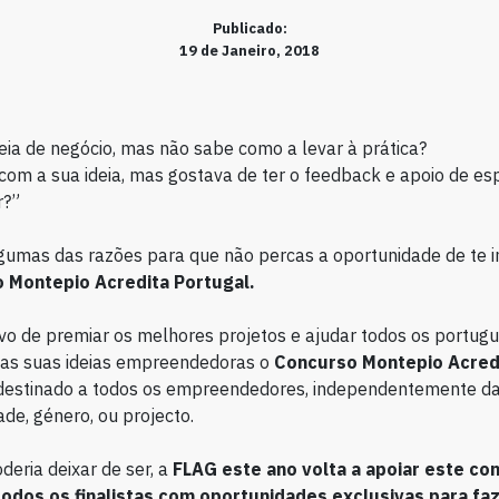
Publicado:
19 de Janeiro, 2018
ia de negócio, mas não sabe como a levar à prática?
com a sua ideia, mas gostava de ter o feedback e apoio de esp
r?”
gumas das razões para que não percas a oportunidade de te i
 Montepio Acredita Portugal.
vo de premiar os melhores projetos e ajudar todos os portug
 as suas ideias empreendedoras o
Concurso Montepio Acred
 destinado a todos os empreendedores, independentemente d
ade, género, ou projecto.
eria deixar de ser, a
FLAG este ano volta a apoiar este co
odos os finalistas com oportunidades exclusivas para f