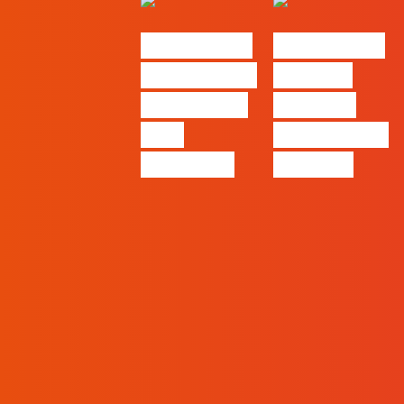
#FLAGvox |
#FLAGvox |
O social das
O futuro
redes ficou
das PME
pelo
começa nas
caminho?
pessoas