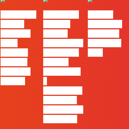
#FLAGvox |
#FLAGvox |
FLAG no
Há uma
Mercado
TOP 30 das
diferença
procura
Empresas
entre
profissionais
Felizes em
utilizar o
que saibam
2026
Claude e
cruzar a
trabalhar
técnica com
com ele
o
pensamento
criativo e a
resolução de
problemas