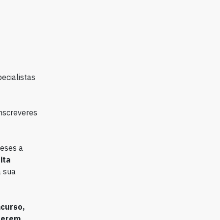
ecialistas
nscreveres
ueses a
ita
a sua
ncurso,
azerem