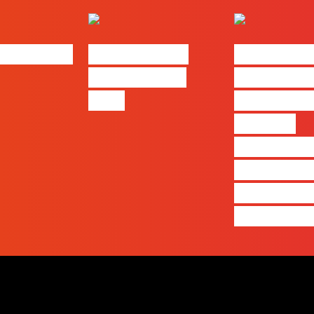
bs | Maio
eBook FLAG |
#FLAGvox 
Oráculo para
será o an
2026
que ficará
visível a
diferença 
quem ape
produz e 
realmente