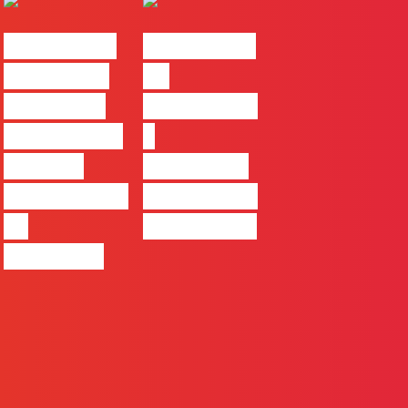
#FLAGvox |
#FLAGvox |
Comunicar
Da
continua a
curiosidade
ser uma das
à
maiores
integração
ferramentas
no trabalho
de
das marcas
progresso