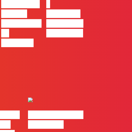
ser uma das
à
maiores
integração
ferramentas
no trabalho
de
das marcas
progresso
| 2026
#FLAGvox | Made
o em
by Humans