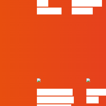
pelo
começa nas
caminho?
pessoas
Nova parceria
#FLAGjo
com a AI Certs
2026