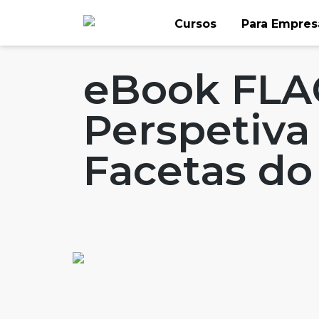
Skip
Cursos
Para Empres
to
Home
Artigos
#FLAGinsights
#FLAGa
content
eBook FLA
Perspetiva 
Facetas do