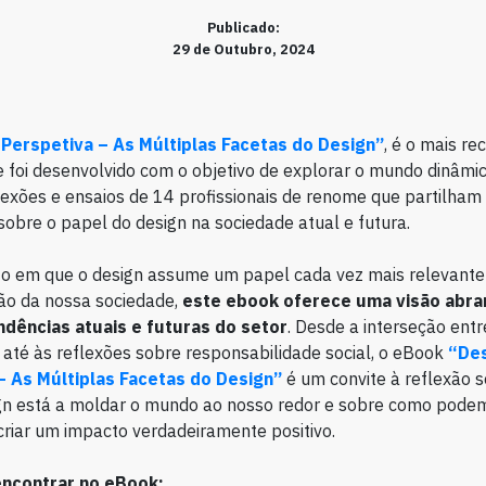
Publicado:
29 de Outubro, 2024
Perspetiva – As Múltiplas Facetas do Design”
, é o mais r
e foi desenvolvido com o objetivo de explorar o mundo dinâmic
lexões e ensaios de 14 profissionais de renome que partilham
sobre o papel do design na sociedade atual e futura.
o em que o design assume um papel cada vez mais relevante
ão da nossa sociedade,
este ebook oferece uma visão abr
ndências atuais e futuras do setor
. Desde a interseção entr
, até às reflexões sobre responsabilidade social, o eBook
“De
– As Múltiplas Facetas do Design”
é um convite à reflexão 
gn está a moldar o mundo ao nosso redor e sobre como podem
criar um impacto verdadeiramente positivo.
encontrar no eBook: