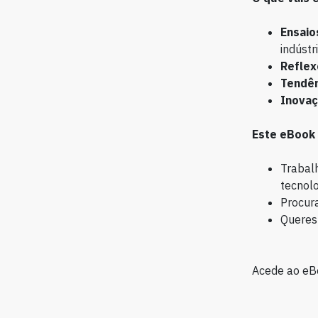
Ensaio
indústr
Reflex
Tendên
Inova
Este eBook é
Trabalh
tecnolo
Procura
Queres 
Acede ao eB