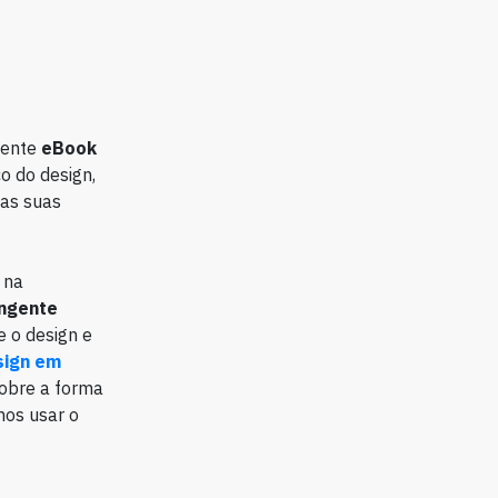
ecente
eBook
o do design,
 as suas
 na
angente
e o design e
sign em
sobre a forma
os usar o