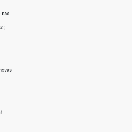
e nas
co;
 novas
!