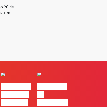
no 20 de
vivo em
#FLAGvox |
#FLAGvox |
Comunicar
Da
continua a
curiosidade