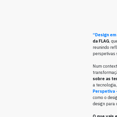
“Design em 
da FLAG
, qu
reunindo ref
perspetivas 
Num context
transformaç
sobre as te
a tecnologia
Perspetiva 
como o desi
design para 
O que vais 