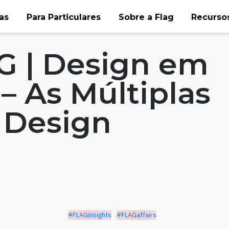
as
Para Particulares
Sobre a Flag
Recursos
ffairs
G | Design em
– As Múltiplas
 Design
#FLAGinsights
#FLAGaffairs