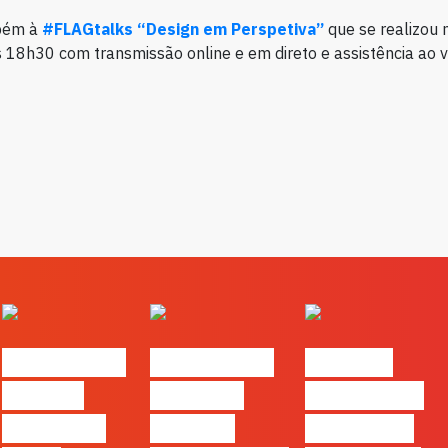
bém à
#FLAGtalks “Design em Perspetiva”
que se realizou 
18h30 com transmissão online e em direto e assistência ao 
#FLAGvox |
#FLAGvox |
FLAG no
Há uma
Mercado
TOP 30 das
diferença
procura
Empresas