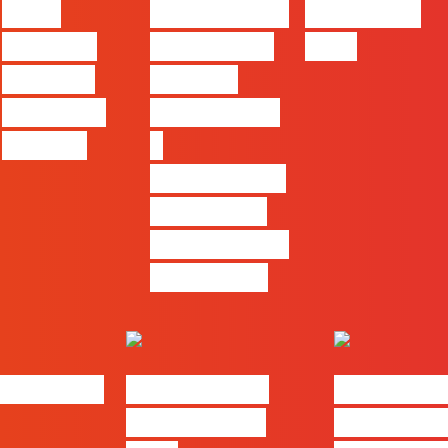
entre
profissionais
Felizes em
utilizar o
que saibam
2026
Claude e
cruzar a
trabalhar
técnica com
com ele
o
pensamento
criativo e a
resolução de
problemas
bs | Maio
eBook FLAG |
#FLAGvox 
Oráculo para
será o an