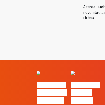
Assiste tam
novembro às 
Lisboa.
#FLAGvox |
#FLAGvox |
O social das
O futuro
redes ficou
das PME