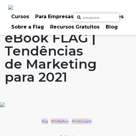
Skip
to
Home
Artigos
Blog
#FLAGaffairs
content
Cursos
Para Empresas
Para Particulares
#FLAGinsights
Sobre a Flag
Recursos Gratuitos
Blog
eBook FLAG |
Tendências
de Marketing
para 2021
Blog
#FLAGaffairs
#FLAGinsights