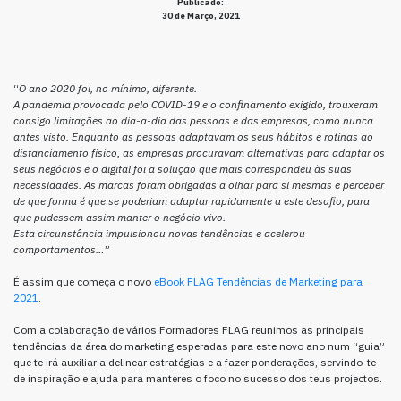
Publicado:
30 de Março, 2021
“
O ano 2020 foi, no mínimo, diferente.
A pandemia provocada pelo COVID-19 e o confinamento exigido, trouxeram
consigo limitações ao dia-a-dia das pessoas e das empresas, como nunca
antes visto. Enquanto as pessoas adaptavam os seus hábitos e rotinas ao
distanciamento físico, as empresas procuravam alternativas para adaptar os
seus negócios e o digital foi a solução que mais correspondeu às suas
necessidades. As marcas foram obrigadas a olhar para si mesmas e perceber
de que forma é que se poderiam adaptar rapidamente a este desafio, para
que pudessem assim manter o negócio vivo.
Esta circunstância impulsionou novas tendências e acelerou
comportamentos…
”
É assim que começa o novo
eBook FLAG Tendências de Marketing para
2021
.
Com a colaboração de vários Formadores FLAG reunimos as principais
tendências da área do marketing esperadas para este novo ano num “guia”
que te irá auxiliar a delinear estratégias e a fazer ponderações, servindo-te
de inspiração e ajuda para manteres o foco no sucesso dos teus projectos.