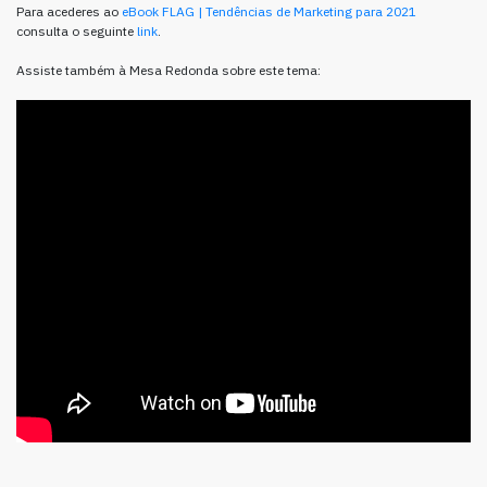
Para acederes ao
eBook FLAG | Tendências de Marketing para 2021
consulta o seguinte
link
.
Assiste também à Mesa Redonda sobre este tema: