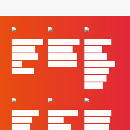
#FLAGvox | O
#FLAGvox | O
#FLAGvox |
social das
futuro das
Há uma
redes ficou
PME começa
diferença
pelo
nas pessoas
entre utilizar
caminho?
o Claude e
trabalhar
com ele
#FLAGvox |
FLAG no TOP
#FLAGvox |
Mercado
30 das
Comunicar
procura
Empresas
continua a