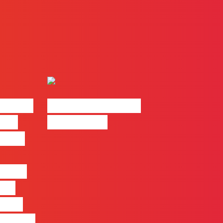
| 2026
#FLAGvox | Made
o em
by Humans
 mais
entre
nas
quem
 pensa