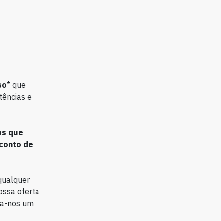
so
* que
tências e
os que
conto de
qualquer
nossa oferta
via-nos um