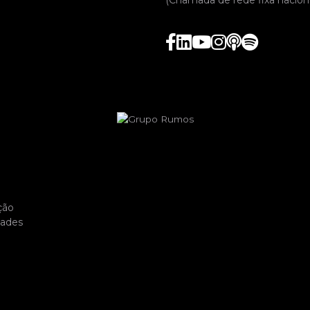
ção
dades