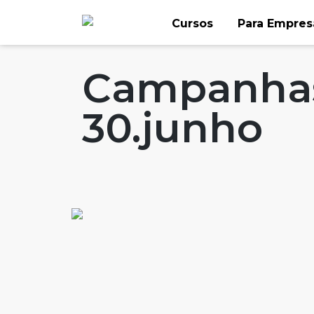
Skip
Cursos
Para Empres
to
Home
Artigos
#FLAGaffairs
#FLAGs
content
Campanhas
30.junho