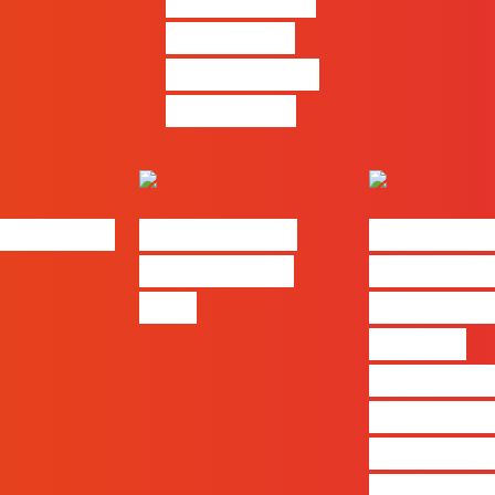
pensamento
criativo e a
resolução de
problemas
bs | Maio
eBook FLAG |
#FLAGvox 
Oráculo para
será o an
2026
que ficará
visível a
diferença 
quem ape
produz e 
realmente