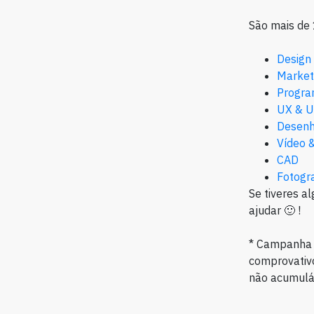
São mais de 
Design 
Marketi
Progra
UX & U
Desenh
Vídeo 
CAD
Fotogra
Se tiveres a
ajudar 🙂 !
* Campanha 
comprovativo
não acumulá