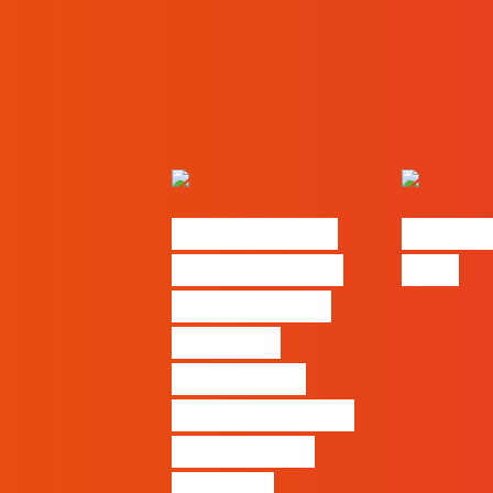
Nova parceria
#FLAGjo
com a AI Certs
2026
para reforçar
oferta de
formação e
certificação em
Inteligência
Artificial