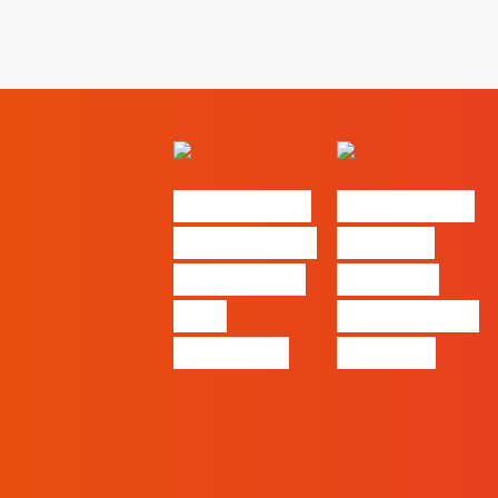
#FLAGvox |
#FLAGvox |
O social das
O futuro
redes ficou
das PME
pelo
começa nas
caminho?
pessoas