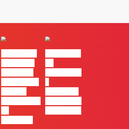
#FLAGvox |
#FLAGvox |
Comunicar
Da
continua a
curiosidade
ser uma das
à
maiores
integração
ferramentas
no trabalho
de
das marcas
progresso