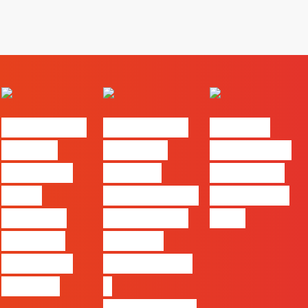
#FLAGvox |
#FLAGvox |
FLAG no
Há uma
Mercado
TOP 30 das
diferença
procura
Empresas
entre
profissionais
Felizes em
utilizar o
que saibam
2026
Claude e
cruzar a
trabalhar
técnica com
com ele
o