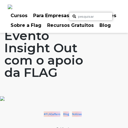
Skip
to
Home
Artigos
#FLAGaffairs
Blog
content
Cursos
Para Empresas
Para Particulares
Notícias
Sobre a Flag
Recursos Gratuitos
Blog
Evento
Insight Out
com o apoio
da FLAG
#FLAGaffairs
Blog
Notícias