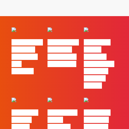
#FLAGvox | O
#FLAGvox | O
#FLAGvox |
social das
futuro das
Há uma
redes ficou
PME começa
diferença
pelo
nas pessoas
entre utilizar
caminho?
o Claude e
trabalhar
com ele
#FLAGvox |
FLAG no TOP
#FLAGvox |
Mercado
30 das
Comunicar
procura
Empresas
continua a