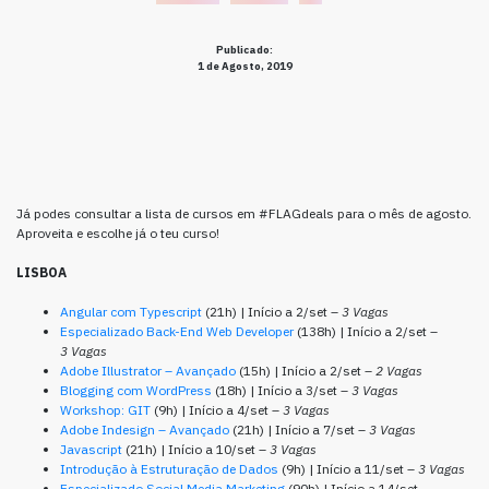
Publicado:
1 de Agosto, 2019
Já podes consultar a lista de cursos em #FLAGdeals para o mês de agosto.
Aproveita e escolhe já o teu curso!
LISBOA
Angular com Typescript
(21h) | Início a 2/set –
3 Vagas
Especializado Back-End Web Developer
(138h) | Início a 2/set –
3 Vagas
Adobe Illustrator – Avançado
(15h) | Início a 2/set –
2 Vagas
Blogging com WordPress
(18h) | Início a 3/set –
3 Vagas
Workshop: GIT
(9h) | Início a 4/set –
3 Vagas
Adobe Indesign – Avançado
(21h) | Início a 7/set –
3 Vagas
Javascript
(21h) | Início a 10/set –
3 Vagas
Introdução à Estruturação de Dados
(9h) | Início a 11/set –
3 Vagas
Especializado Social Media Marketing
(90h) | Início a 14/set –