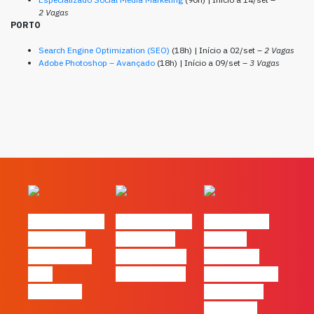
2 Vagas
PORTO
Search Engine Optimization (SEO)
(18h) | Início a 02/set –
2 Vagas
Adobe Photoshop – Avançado
(18h) | Início a 09/set –
3 Vagas
#FLAGvox | O
#FLAGvox | O
#FLAGvox |
social das
futuro das
Há uma
redes ficou
PME começa
diferença
pelo
nas pessoas
entre utilizar
caminho?
o Claude e
trabalhar