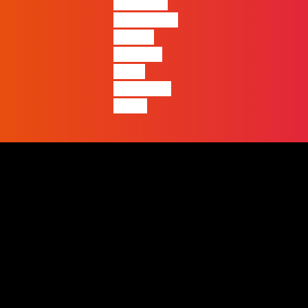
diferença
entre quem
apenas
produz e
quem
realmente
pensa