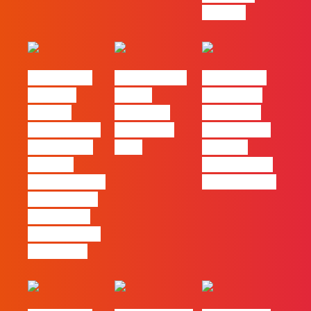
com ele
#FLAGvox |
FLAG no TOP
#FLAGvox |
Mercado
30 das
Comunicar
procura
Empresas
continua a
profissionais
Felizes em
ser uma das
que saibam
2026
maiores
cruzar a
ferramentas
técnica com o
de progresso
pensamento
criativo e a
resolução de
problemas