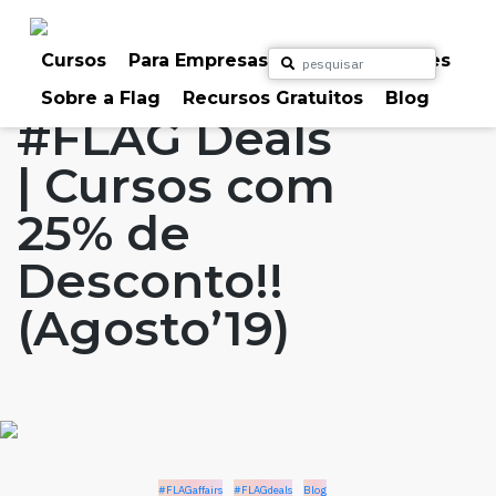
Skip
to
Home
Artigos
#FLAGaffairs
#FLAGdeals
content
Cursos
Para Empresas
Para Particulares
Blog
Sobre a Flag
Recursos Gratuitos
Blog
#FLAG Deals
| Cursos com
25% de
Desconto!!
(Agosto’19)
#FLAGaffairs
#FLAGdeals
Blog