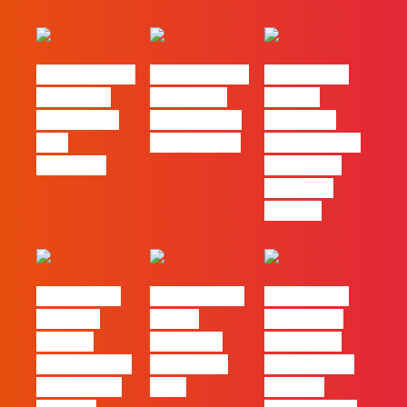
#FLAGvox | O
#FLAGvox | O
#FLAGvox |
social das
futuro das
Há uma
redes ficou
PME começa
diferença
pelo
nas pessoas
entre utilizar
caminho?
o Claude e
trabalhar
com ele
#FLAGvox |
FLAG no TOP
#FLAGvox |
Mercado
30 das
Comunicar
procura
Empresas
continua a
profissionais
Felizes em
ser uma das
que saibam
2026
maiores