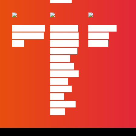
eBook FLAG |
#FLAGvox |
#FLAGvox |
Oráculo para
2026 será o
Made by
2026
ano em que
Humans
ficará mais
visível a
diferença
entre quem
apenas
produz e
quem
realmente
pensa