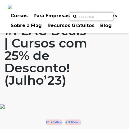
Skip
to
Home
Artigos
#FLAGaffairs
#FLAGdeals
content
Cursos
Para Empresas
Para Particulares
Sobre a Flag
Recursos Gratuitos
Blog
#FLAG Deals
| Cursos com
25% de
Desconto!
(Julho’23)
#FLAGaffairs
#FLAGdeals