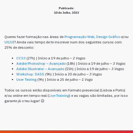
Publicado:
10 de Julho, 2023
Queres fazer formação nas áreas de
Programação Web
,
Design Gráfico
e/ou
UX/UI
? Ainda vais tempo de te inscrever num dos seguintes cursos com
25% de desconto:
CCS3
(27h) | Início a 19 de julho –
2 Vagas
Adobe Photoshop – Avançado
(18h) | Início a 19 de julho –
3 Vagas
Adobe Illustrator – Avançado
(15h) | Início a 19 de julho –
3 Vagas
Workshop: SASS
(9h) | Início a 20 de julho –
3 Vagas
User Testing
(9h) | Início a 25 de julho –
1 Vaga
Todos os cursos estão disponíveis em formato presencial (Lisboa e Porto)
e/ou online em tempo real (
Live-Training
) e as vagas são limitadas, por isso
garante já o teu lugar! 😉