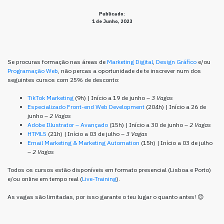
Publicado:
1 de Junho, 2023
Se procuras formação nas áreas de
Marketing Digital
,
Design Gráfico
e/ou
Programação Web
, não percas a oportunidade de te inscrever num dos
seguintes cursos com 25% de desconto:
TikTok Marketing
(9h) | Início a 19 de junho –
3 Vagas
Especializado Front-end Web Development
(204h) | Início a 26 de
junho –
2 Vagas
Adobe Illustrator – Avançado
(15h) | Início a 30 de junho –
2 Vagas
HTML5
(21h) | Início a 03 de julho –
3 Vagas
Email Marketing & Marketing Automation
(15h) | Início a 03 de julho
–
2 Vagas
Todos os cursos estão disponíveis em formato presencial (Lisboa e Porto)
e/ou online em tempo real (
Live-Training
).
As vagas são limitadas, por isso garante o teu lugar o quanto antes! 😊