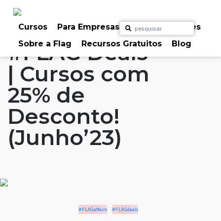
Skip
to
Home
Artigos
#FLAGaffairs
#FLAGdeals
content
Cursos
Para Empresas
Para Particulares
Sobre a Flag
Recursos Gratuitos
Blog
#FLAG Deals
| Cursos com
25% de
Desconto!
(Junho’23)
#FLAGaffairs
#FLAGdeals