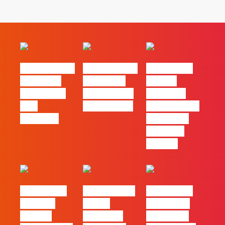
#FLAGvox | O
#FLAGvox | O
#FLAGvox |
social das
futuro das
Há uma
redes ficou
PME começa
diferença
pelo
nas pessoas
entre utilizar
caminho?
o Claude e
trabalhar
com ele
#FLAGvox |
FLAG no TOP
#FLAGvox |
Mercado
30 das
Comunicar
procura
Empresas
continua a