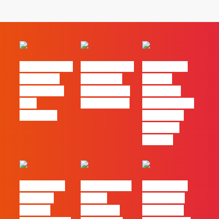
#FLAGvox | O
#FLAGvox | O
#FLAGvox |
social das
futuro das
Há uma
redes ficou
PME começa
diferença
pelo
nas pessoas
entre utilizar
caminho?
o Claude e
trabalhar
com ele
#FLAGvox |
FLAG no TOP
#FLAGvox |
Mercado
30 das
Comunicar
procura
Empresas
continua a