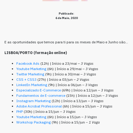
Publicado:
6 de Maio, 2020
E as oportunidades que temos para ti para os meses de Maio e Junho são…
LISBOA/PORTO (formação online)
Facebook Ads
(12h) | Início a 23/mai –
3 Vagas
Youtube Marketing
(6h) | Início a 29/mai –
3 Vagas
Twitter Marketing
(9h) | Início a 30/mai –
3 Vagas
CSS + CSS3
(27h) | Início a 03/jun –
2 Vagas
LinkedIn Marketing
(9h) | Início a 06/jun –
3 Vagas
Especializado E-Commerce
(69h) | Início a 12/jun –
3 Vagas
Fundamentos de E-commerce
(15h) | Início a 12/jun –
3 Vagas
Instagram Marketing
(12h) | Início a 13/jun –
3 Vagas
Adobe Acrobat Professional
(6h) | Início a 15/jun –
3 Vagas
PHP
(30h) | Início a 15/jun –
3 Vagas
Youtube Marketing
(6h) | Início a 15/jun –
3 Vagas
Workshop Packaging
(9h) | Início a 15/jun
– 1 Vaga