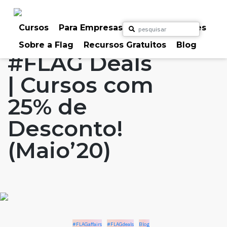
Skip
to
Home
Artigos
#FLAGaffairs
#FLAGdeals
content
Cursos
Para Empresas
Para Particulares
Blog
Sobre a Flag
Recursos Gratuitos
Blog
#FLAG Deals
| Cursos com
25% de
Desconto!
(Maio’20)
#FLAGaffairs
#FLAGdeals
Blog