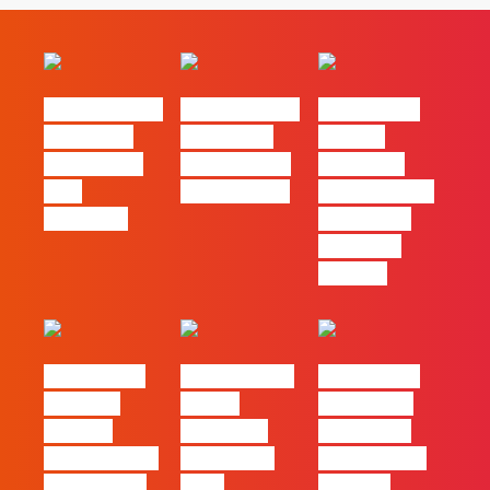
#FLAGvox | O
#FLAGvox | O
#FLAGvox |
social das
futuro das
Há uma
redes ficou
PME começa
diferença
pelo
nas pessoas
entre utilizar
caminho?
o Claude e
trabalhar
com ele
#FLAGvox |
FLAG no TOP
#FLAGvox |
Mercado
30 das
Comunicar
procura
Empresas
continua a
profissionais
Felizes em
ser uma das
que saibam
2026
maiores