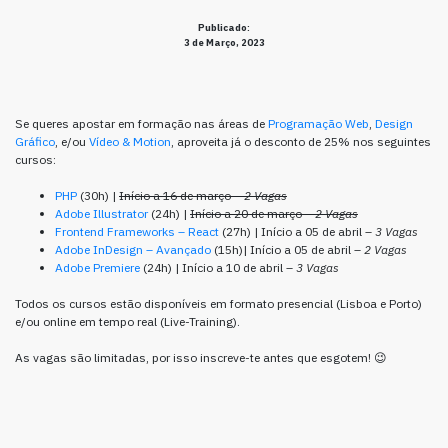
Publicado:
3 de Março, 2023
Se queres apostar em formação nas áreas de
Programação Web
,
Design
Gráfico
, e/ou
Vídeo & Motion
, aproveita já o desconto de 25% nos seguintes
cursos:
PHP
(30h) |
Início a 16 de março –
2 Vagas
Adobe Illustrator
(24h) |
Início a 20 de março –
2 Vagas
Frontend Frameworks – React
(27h) | Início a 05 de abril –
3 Vagas
Adobe InDesign – Avançado
(15h)| Início a 05 de abril –
2 Vagas
Adobe Premiere
(24h) | Início a 10 de abril –
3 Vagas
Todos os cursos estão disponíveis em formato presencial (Lisboa e Porto)
e/ou online em tempo real (Live-Training).
As vagas são limitadas, por isso inscreve-te antes que esgotem! 😉