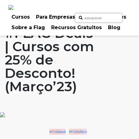
Skip
to
Home
Artigos
#FLAGdeals
#FLAGaffairs
content
Cursos
Para Empresas
Para Particulares
Sobre a Flag
Recursos Gratuitos
Blog
#FLAG Deals
| Cursos com
25% de
Desconto!
(Março’23)
#FLAGdeals
#FLAGaffairs