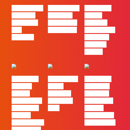
#FLAGvox | O
#FLAGvox | O
#FLAGvox |
social das
futuro das
Há uma
redes ficou
PME começa
diferença
pelo
nas pessoas
entre utilizar
caminho?
o Claude e
trabalhar
com ele
#FLAGvox |
FLAG no TOP
#FLAGvox |
Mercado
30 das
Comunicar
procura
Empresas
continua a
profissionais
Felizes em
ser uma das
que saibam
2026
maiores
cruzar a
ferramentas
técnica com o
de progresso
pensamento