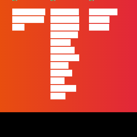
eBook FLAG |
#FLAGvox |
#FLAGvox |
Oráculo para
2026 será o
Made by
2026
ano em que
Humans
ficará mais
visível a
diferença
entre quem
apenas
produz e
quem
realmente
pensa