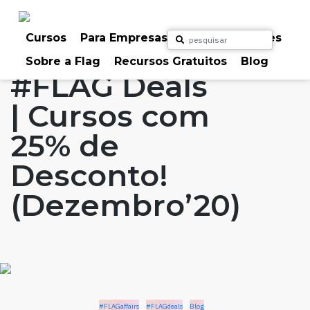
Skip
to
Home
Artigos
#FLAGaffairs
#FLAGdeals
content
Cursos
Para Empresas
Para Particulares
Blog
Sobre a Flag
Recursos Gratuitos
Blog
#FLAG Deals
| Cursos com
25% de
Desconto!
(Dezembro’20)
#FLAGaffairs
#FLAGdeals
Blog