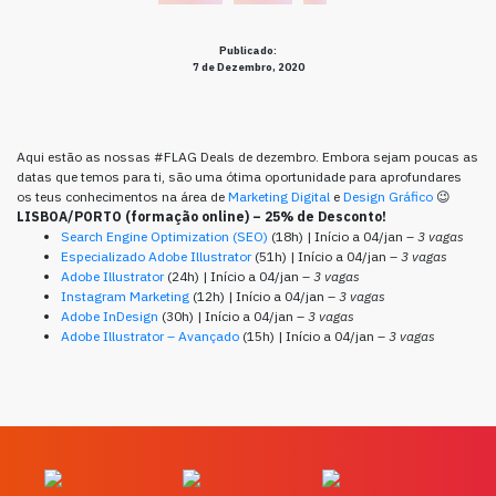
Publicado:
7 de Dezembro, 2020
Aqui estão as nossas #FLAG Deals de dezembro. Embora sejam poucas as
datas que temos para ti, são uma ótima oportunidade para aprofundares
os teus conhecimentos na área de
Marketing Digital
e
Design Gráfico
😉
LISBOA/PORTO (formação online) – 25% de Desconto!
Search Engine Optimization (SEO)
(18h) | Início a 04/jan –
3 vagas
Especializado Adobe Illustrator
(51h) | Início a 04/jan –
3 vagas
Adobe Illustrator
(24h) | Início a 04/jan –
3 vagas
Instagram Marketing
(12h) | Início a 04/jan –
3 vagas
Adobe InDesign
(30h) | Início a 04/jan –
3 vagas
Adobe Illustrator – Avançado
(15h) | Início a 04/jan –
3 vagas