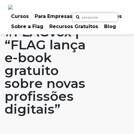
Skip
to
Home
Artigos
#FLAGvox
#FLAGaffairs
content
Cursos
Para Empresas
Para Particulares
Sobre a Flag
Recursos Gratuitos
Blog
#FLAGvox |
“FLAG lança
e-book
gratuito
sobre novas
profissões
digitais”