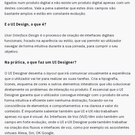
ligados num produto digital e não existe um produto digital apenas com um
destes conceitos. Vale a pena salientar que estes dois campos são
bastante amplos e estão em constante evolução.
E o UI Design, o que é?
User Interface Design
é o processo de criação de interfaces digitais
funcionais, focado na aparência ou estilo, que vai permitir ao utilizador
navegar de forma intuitiva durante a sua jornada, para cumprir o seu
objetivo.
Na prática, o que faz um UI Designer?
O UI Designer desenha o
layout
que irá comunicar visualmente a experiência
que o utilizador vai ter para realizar as suas tarefas. Cria a tipografia,
ícones, esquema de cores e outros elementos interativos que vão solucionar
diretamente os problemas de interação no produto. É essencial que o UI
Designer garanta que o utilizador consegue interagir com o produto de uma
forma intuitiva e eficiente sem nenhuma distração, focando-se na
consistência de elementos e comportamentos e na clareza e valor do
conteúdo. É importante salientar também que UI e UX não trabalham
apenas no que é visual. As Interfaces de Voz (VUI) têm sido também um
campo em forte evolução, onde o UI e UX Designer pode também trabalhar
na criação dos fluxos e interfaces de voz, como por exemplo os assistentes
virtuais Alexa, Siri, OK Google.