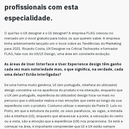
profissionais com esta
especialidade.
O que faz o UX designer e o UI designer? A empresa FLAG colocou no
mercado um
e-book
gratuito para todos os que querem saber. A empresa
tinha anteriormente lançado um
e-book
sobre as Tendências do Marketing
para 2021. Ricardo Costa, UX Designer na Critical Techworks e formador
FLAG, fala-nos do UX/UI Design, uma área em constante evolução.
As áreas de User Interface e User Experience design têm ganho
cada vez mais notoriedade mas, o que significa, na verdade, cada
uma delas? Estão interligadas?
De uma forma muito genérica, UI (em português, interface do utilizador)
design concentra-se na aparência do produto e na interação, enquanto que
o UX (em português, experiência do utilizador) design foca-se mais no
percurso que o utilizador realiza e nas emoções que sente ao longo da sua
experiência com o produto. Costumo utilizar o exemplo da Ponte D. Luís no
Porto, em que a estrutura da ponte, os seus parafusos, as vigas, a estrada
são a interface (UI), enquanto que atravessar a ponte, a sensação do vento
ou a vista, são a emoção que a experiência (UX) nos proporciona. Se está a
começar na área, é importante compreender que UI e UX estão sempre