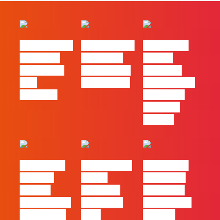
#FLAGvox | O
#FLAGvox | O
#FLAGvox |
social das
futuro das
Há uma
redes ficou
PME começa
diferença
pelo
nas pessoas
entre utilizar
caminho?
o Claude e
trabalhar
com ele
#FLAGvox |
FLAG no TOP
#FLAGvox |
Mercado
30 das
Comunicar
procura
Empresas
continua a
profissionais
Felizes em
ser uma das
que saibam
2026
maiores