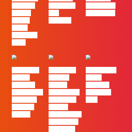
mudou as
redes ficou
PME começa
marcas.
pelo
nas pessoas
Apenas
caminho?
tornou
impossível
fingir.
#FLAGvox |
#FLAGvox |
FLAG no TOP
Há uma
Mercado
30 das
diferença
procura
Empresas
entre utilizar
profissionais
Felizes em
o Claude e
que saibam
2026
trabalhar
cruzar a
com ele
técnica com o
pensamento
criativo e a