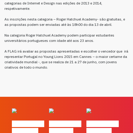
categorias de Internet e Design nas edições de 2013 e 2014,
respetivamente.
As inscrições nesta categoria – Roger Hatchuel Academy- são gratuitas, e
as propostas podem ser enviadas até às 18h00 do dia 13 de abril.
Na categoria Roger Hatchuel Academy podem participar estudantes
universitários portugueses com idade até aos 23 anos.
A FLAG irá avaliar as propostas apresentadas e escolher o vencedor que irá
representar Portugal no Young Lions 2015 em Cannes – o maior certame da
criatividade mundial -, que se realiza de 21 a 27 de junho, com jovens
criativos de todo o mundo.
#FLAGvox | O
#FLAGvox | O
#FLAGvox | O
TikTok não
social das
futuro das