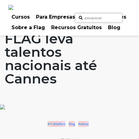
Skip
to
Home
Artigos
#FLAGaffairs
Blog
content
Cursos
Para Empresas
Para Particulares
Notícias
Sobre a Flag
Recursos Gratuitos
Blog
FLAG leva
talentos
nacionais até
Cannes
#FLAGaffairs
Blog
Notícias