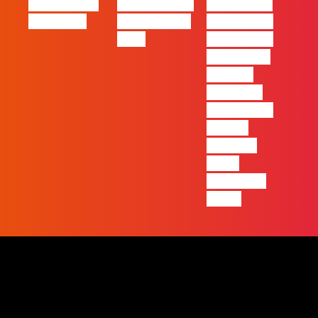
#FLAGjobs |
eBook FLAG |
#FLAGvox |
Maio 2026
Oráculo para
2026 será o
2026
ano em que
ficará mais
visível a
diferença
entre quem
apenas
produz e
quem
realmente
pensa