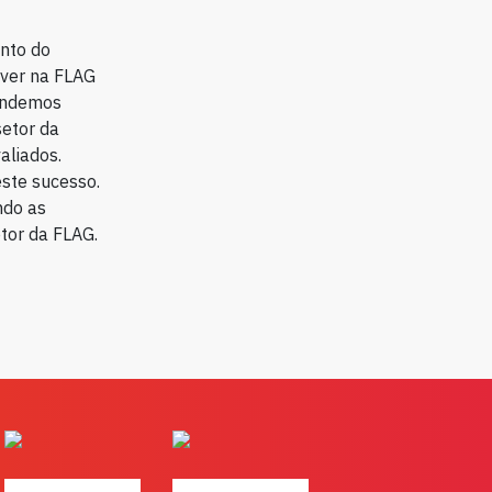
nto do
lver na FLAG
tendemos
setor da
aliados.
ste sucesso.
ndo as
etor da FLAG.