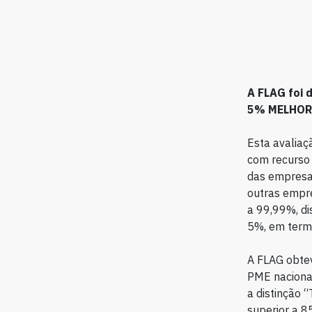
A FLAG foi 
5% MELHORE
Esta avaliaç
com recurso 
das empresas
outras empre
a 99,99%, di
5%, em termo
A FLAG obte
PME nacionai
a distinção 
superior a 85