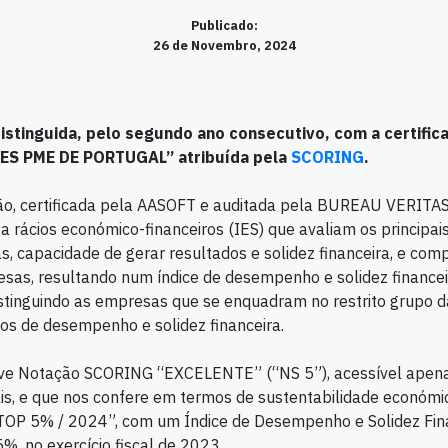
Publicado:
26 de Novembro, 2024
distinguida, pelo segundo ano consecutivo, com a certifi
S PME DE PORTUGAL” atribuída pela
SCORING
.
ão, certificada pela AASOFT e auditada pela BUREAU VERITAS,
a rácios económico-financeiros (IES) que avaliam os principais
, capacidade de gerar resultados e solidez financeira, e co
sas, resultando num índice de desempenho e solidez finance
stinguindo as empresas que se enquadram no restrito grupo 
s de desempenho e solidez financeira.
ve Notação SCORING “EXCELENTE” (“NS 5”), acessível apen
s, e que nos confere em termos de sustentabilidade económic
“TOP 5% / 2024”, com um Índice de Desempenho e Solidez Fin
%, no exercício fiscal de 2023.