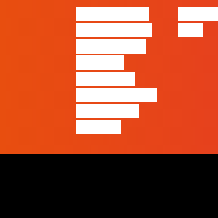
Nova parceria
#FLAGjo
com a AI Certs
2026
para reforçar
oferta de
formação e
certificação em
Inteligência
Artificial