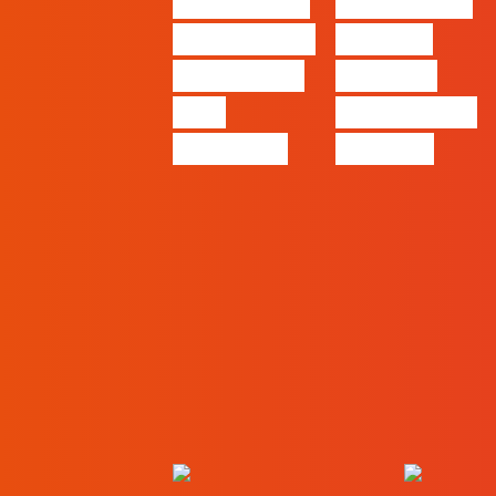
#FLAGvox |
#FLAGvox |
O social das
O futuro
redes ficou
das PME
pelo
começa nas
caminho?
pessoas