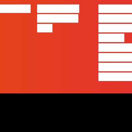
bs | Maio
eBook FLAG |
#FLAGvox 
Oráculo para
será o an
2026
que ficará
visível a
diferença 
quem ape
produz e 
realmente