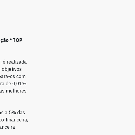
cação “TOP
 é realizada
 objetivos
mpara-os com
ira de 0,01%
das melhores
as a 5% das
o-financeira,
anceira