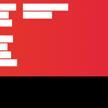
| 2026
#FLAGvox | Made
o em
by Humans
 mais
entre
nas
quem
 pensa