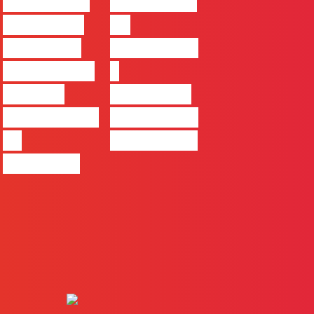
#FLAGvox |
#FLAGvox |
Comunicar
Da
continua a
curiosidade
ser uma das
à
maiores
integração
ferramentas
no trabalho
de
das marcas
progresso