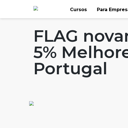
Skip
Cursos
Para Empres
to
Home
Artigos
#FLAGaffairs
content
FLAG nova
5% Melhor
Portugal