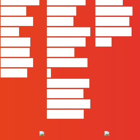
#FLAGvox |
#FLAGvox |
FLAG no
Há uma
Mercado
TOP 30 das
diferença
procura
Empresas
entre
profissionais
Felizes em
utilizar o
que saibam
2026
Claude e
cruzar a
trabalhar
técnica com
com ele
o
pensamento
criativo e a
resolução de
problemas