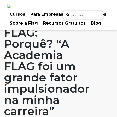
Skip
to
Home
Artigos
#FLAGaffairs
#FLAGvox
content
Cursos
Para Empresas
Para Particulares
Blog
FLAG: Porquê?
Sobre a Flag
Recursos Gratuitos
Blog
FLAG:
Porquê? “A
Academia
FLAG foi um
grande fator
impulsionador
na minha
carreira”