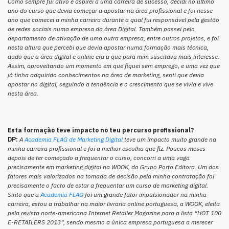
Como sempre fui ativo e aspirei a uma carreira de sucesso, decidi no último
ano do curso que devia começar a apostar na área profissional e foi nesse
ano que comecei a minha carreira durante a qual fui responsável pela gestão
de redes sociais numa empresa da área Digital. Também passei pelo
departamento de ativação de uma outra empresa, entre outros projetos, e foi
nesta altura que percebi que devia apostar numa formação mais técnica,
dado que a área digital e online era a que para mim suscitava mais interesse.
Assim, aproveitando um momento em que fiquei sem emprego, e uma vez que
já tinha adquirido conhecimentos na área de marketing, senti que devia
apostar no digital, seguindo a tendência e o crescimento que se vivia e vive
nesta área.
Esta formação teve impacto no teu percurso profissional?
DP:
A
Academia FLAG de Marketing Digital
teve um impacto muito grande na
minha carreira profissional e foi a melhor escolha que fiz. Poucos meses
depois de ter começado a frequentar o curso, concorri a uma vaga
precisamente em marketing digital na WOOK, do Grupo Porto Editora. Um dos
fatores mais valorizados na tomada de decisão pela minha contratação foi
precisamente o facto de estar a frequentar um curso de marketing digital.
Sinto que a
Academia FLAG
foi um grande fator impulsionador na minha
carreira, estou a trabalhar na maior livraria online portuguesa, a WOOK, eleita
pela revista norte-americana Internet Retailer Magazine para a lista “HOT 100
E-RETAILERS 2013”, sendo mesmo a única empresa portuguesa a merecer