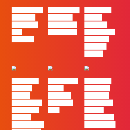
#FLAGvox | O
#FLAGvox | O
#FLAGvox |
social das
futuro das
Há uma
redes ficou
PME começa
diferença
pelo
nas pessoas
entre utilizar
caminho?
o Claude e
trabalhar
com ele
#FLAGvox |
FLAG no TOP
#FLAGvox |
Mercado
30 das
Comunicar
procura
Empresas
continua a
profissionais
Felizes em
ser uma das
que saibam
2026
maiores
cruzar a
ferramentas
técnica com o
de progresso