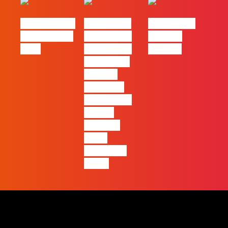
eBook FLAG |
#FLAGvox |
#FLAGvox |
Oráculo para
2026 será o
Made by
2026
ano em que
Humans
ficará mais
visível a
diferença
entre quem
apenas
produz e
quem
realmente
pensa