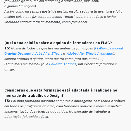
faculdade (formei-me em marketing e publicidade, mas senti
algumas limitações).
Assim, como eu sempre gostei de design, resolvi seguir esta aventura e foi a
melhor coisa que fiz: estou na minha “praia”, adoro o que faço e tenho
liberdade criativa total de momento, como freelancer.
Qual a tua opinião sobre a equipa de formadores da FLAG?
TS:
Gostei de todos os que tive em ambas as formações (
FLAGProfessional
Graphic Designer
,
Adobe After Effects
e
Adobe After Effects Avançado
),
sempre prontos a ajudar, tanto dentro como fora das aulas (…).
O que mais me marcou foi o
Eduardo Antunes
, um excelente formador e
amigo.
Consideras que esta formação está adaptada à realidade no
mercado de trabalho do Design?
TS:
Foi uma formação bastante completa e abrangente, com teoria e prática
em todos os programas da área, com trabalhos práticos e reais e respetiva
implementação das técnicas adquiridas. No mercado de trabalho a
adaptação foi rápida e fácil.