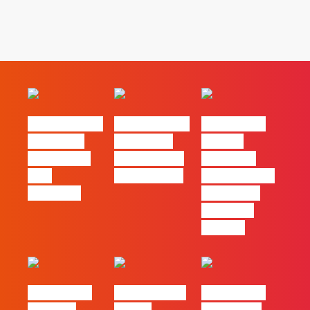
#FLAGvox | O
#FLAGvox | O
#FLAGvox |
social das
futuro das
Há uma
redes ficou
PME começa
diferença
pelo
nas pessoas
entre utilizar
caminho?
o Claude e
trabalhar
com ele
#FLAGvox |
FLAG no TOP
#FLAGvox |