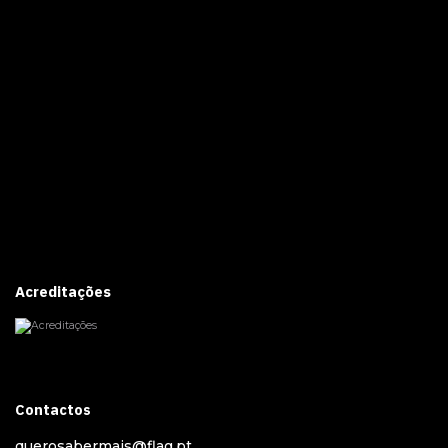
Acreditações
Contactos
querosabermais@flag.pt