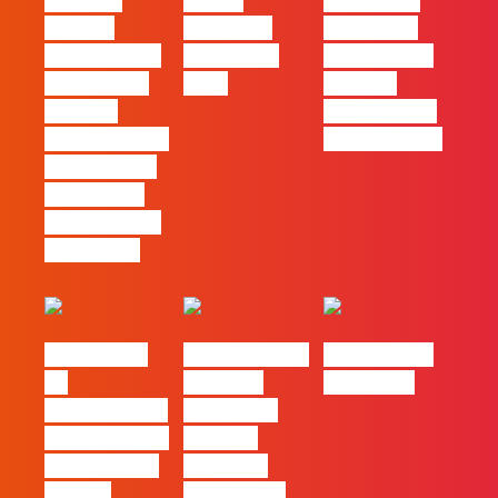
Mercado
30 das
Comunicar
procura
Empresas
continua a
profissionais
Felizes em
ser uma das
que saibam
2026
maiores
cruzar a
ferramentas
técnica com o
de progresso
pensamento
criativo e a
resolução de
problemas
#FLAGvox |
Nova parceria
#FLAGjobs |
Da
com a AI
Maio 2026
curiosidade à
Certs para
integração no
reforçar
trabalho das
oferta de
marcas
formação e