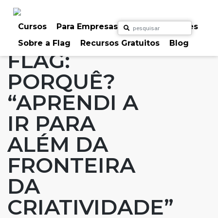
Skip
to
Home
Artigos
#FLAGaffairs
#FLAGvox
content
Cursos
Para Empresas
Para Particulares
Blog
FLAG: Porquê?
Sobre a Flag
Recursos Gratuitos
Blog
FLAG:
PORQUÊ?
“APRENDI A
IR PARA
ALÉM DA
FRONTEIRA
DA
CRIATIVIDADE”