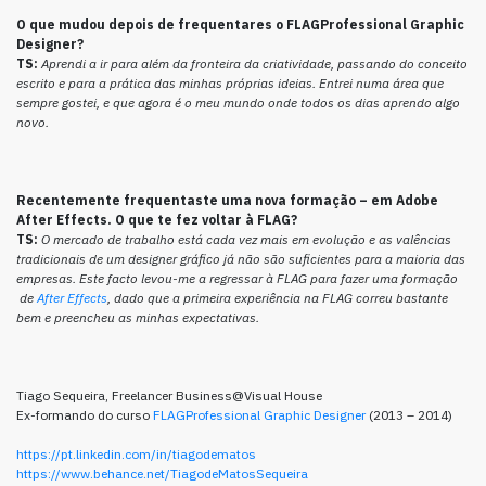
O que mudou depois de frequentares o FLAGProfessional Graphic
Designer?
TS:
Aprendi a ir para além da fronteira da criatividade, passando do conceito
escrito e para a prática das minhas próprias ideias. Entrei numa área que
sempre gostei, e que agora é o meu mundo onde todos os dias aprendo algo
novo.
Recentemente frequentaste uma nova formação – em Adobe
After Effects. O que te fez voltar à FLAG?
TS:
O mercado de trabalho está cada vez mais em evolução e as valências
tradicionais de um designer gráfico já não são suficientes para a maioria das
empresas. Este facto levou-me a regressar à FLAG para fazer uma formação
de
After Effects
, dado que a primeira experiência na FLAG correu bastante
bem e preencheu as minhas expectativas.
Tiago Sequeira, Freelancer Business@Visual House
Ex-formando do curso
FLAGProfessional Graphic Designer
(2013 – 2014)
https://pt.linkedin.com/in/tiagodematos
https://www.behance.net/TiagodeMatosSequeira