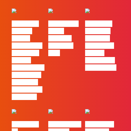
#FLAGvox |
FLAG no TOP
#FLAGvox |
Mercado
30 das
Comunicar
procura
Empresas
continua a
profissionais
Felizes em
ser uma das
que saibam
2026
maiores
cruzar a
ferramentas
técnica com o
de progresso
pensamento
criativo e a
resolução de
problemas
#FLAGvox |
Nova parceria
#FLAGjobs |