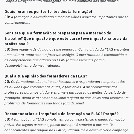
Graphic Designer muito abrangente, e o mais completo dos que analisei.
Quais foram os pontos fortes desta formação?
JD:
A formação é diversificada e toca em vários aspectos importantes que se
complementam.
Sentiste que a formação te preparou para o mercado de
trabalho?
Que impacto é que este curso teve impacto na tua vida
profissional?
JD:
Sem margem de dúvida que me preparou.
Com a ajuda da FLAG encontrei
uma editora, onde estou a fazer um estágio. O meu trabalho é reconhecido e
as competências que adquiri na FLAG foram essenciais para o
desenvolvimento do meu trabalho.
Qual a tua opinião dos formadores da FLAG?
JD:
Os formadores são muito conhecedores e responderam sempre a todas
as dúvidas que coloquei nas aulas, e fora delas. A disponibilidade dos
professores para nos ajudar é enorme e ultrapassa os limites do período de
formação. Ainda esta semana solicitei a ajuda de dois deles para resolver um
problema. Os formadores são todos fora de série!
Recomendarias a frequência de formação na FLAG? Porquê?
JD:
A formação na FLAG complementou com excelência a minha formação
prévia. Em alguns aspectos, posso dizer que é superior à mesma. Os
conhecimentos que adquiri na FLAG ajudaram-me a desenvolver a confiança