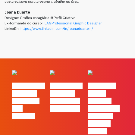
que precisava para procurar trabalho na área.
Joana Duarte
Designer Gráfica estagiária @Perfil Criativo
Ex-formanda do curso
FLAGProfessional Graphic Designer
LinkedIn:
https://www.linkedin.com/in/joanaduartein/
#FLAGvox | O
#FLAGvox | O
#FLAGvox |
social das
futuro das
Há uma
redes ficou
PME começa
diferença
pelo
nas pessoas
entre utilizar
caminho?
o Claude e
trabalhar
com ele