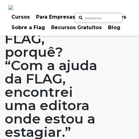
Skip
to
Home
Artigos
#FLAGaffairs
#FLAGvox
content
Cursos
Para Empresas
Para Particulares
Blog
FLAG: Porquê?
Sobre a Flag
Recursos Gratuitos
Blog
FLAG,
porquê?
“Com a ajuda
da FLAG,
encontrei
uma editora
onde estou a
estagiar.”