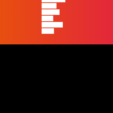
apenas
produz e
quem
realmente
pensa