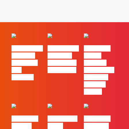
#FLAGvox | O
#FLAGvox | O
#FLAGvox |
social das
futuro das
Há uma
redes ficou
PME começa
diferença
pelo
nas pessoas
entre utilizar
caminho?
o Claude e
trabalhar
com ele
#FLAGvox |
FLAG no TOP
#FLAGvox |
Mercado
30 das
Comunicar