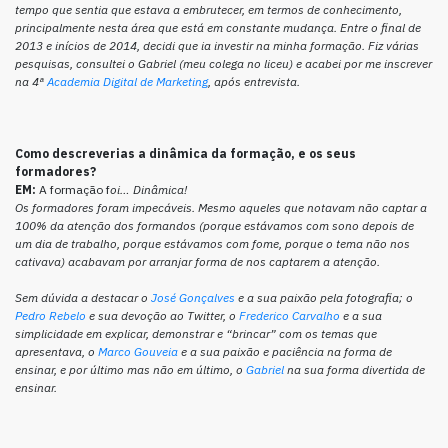
tempo que sentia que estava a embrutecer, em termos de conhecimento,
principalmente nesta área que está em constante mudança. Entre o final de
2013 e inícios de 2014, decidi que ia investir na minha formação. Fiz várias
pesquisas, consultei o Gabriel (meu colega no liceu) e acabei por me inscrever
na 4ª
Academia Digital de Marketing
, após entrevista.
Como descreverias a dinâmica da formação, e os seus
formadores?
EM:
A formação f
oi… Dinâmica!
Os formadores foram impecáveis. Mesmo aqueles que notavam não captar a
100% da atenção dos formandos (porque estávamos com sono depois de
um dia de trabalho, porque estávamos com fome, porque o tema não nos
cativava) acabavam por arranjar forma de nos captarem a atenção.
Sem dúvida a destacar o
comprar viagra
José Gonçalves
e a sua paixão pela fotografia; o
Pedro Rebelo
e sua devoção ao Twitter, o
Frederico Carvalho
e a sua
simplicidade em explicar, demonstrar e “brincar” com os temas que
apresentava, o
Marco Gouveia
e a sua paixão e paciência na forma de
ensinar, e por último mas não em último, o
Gabriel
na sua forma divertida de
ensinar.