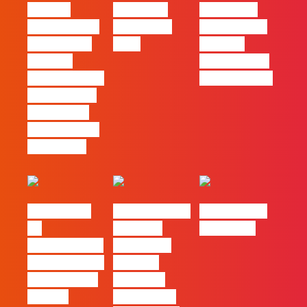
procura
Empresas
continua a
profissionais
Felizes em
ser uma das
que saibam
2026
maiores
cruzar a
ferramentas
técnica com o
de progresso
pensamento
criativo e a
resolução de
problemas
#FLAGvox |
Nova parceria
#FLAGjobs |
Da
com a AI
Maio 2026
curiosidade à
Certs para
integração no
reforçar
trabalho das
oferta de
marcas
formação e