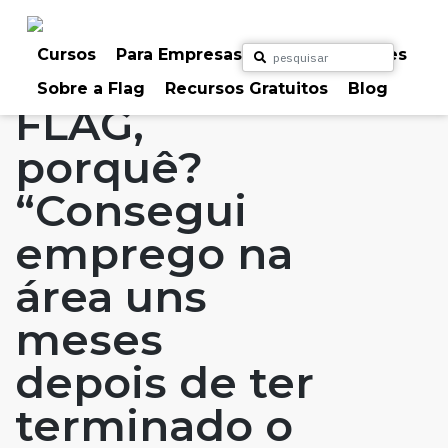
Skip
to
Home
Artigos
#FLAGaffairs
#FLAGvox
content
Cursos
Para Empresas
Para Particulares
Blog
FLAG: Porquê?
Sobre a Flag
Recursos Gratuitos
Blog
FLAG,
porquê?
“Consegui
emprego na
área uns
meses
depois de ter
terminado o