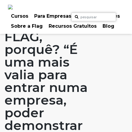
Skip
to
Home
Artigos
#FLAGaffairs
#FLAGvox
content
Cursos
Para Empresas
Para Particulares
FLAG: Porquê?
Sobre a Flag
Recursos Gratuitos
Blog
FLAG,
porquê? “É
uma mais
valia para
entrar numa
empresa,
poder
demonstrar