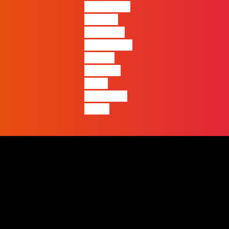
ficará mais
visível a
diferença
entre quem
apenas
produz e
quem
realmente
pensa