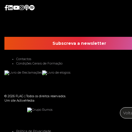
Subscreva a newsletter
Contactos
Condições Gerais de Formação
© 2026
FLAG
|
Todos os direitos reservados.
Um site
ActiveMedia
Volt
Política de Privacidade