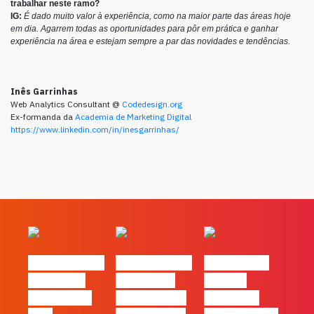
trabalhar neste ramo?
IG:
É dado muito valor à experiência, como na maior parte das áreas hoje
em dia. Agarrem todas as oportunidades para pôr em prática e ganhar
experiência na área e estejam sempre a par das novidades e tendências.
Inês Garrinhas
Web Analytics Consultant @
Codedesign.org
Ex-formanda da
Academia de Marketing Digital
https://www.linkedin.com/in/inesgarrinhas/
#FLAGvox | O
#FLAGvox | O
#FLAGvox |
social das
futuro das
Há uma
redes ficou
PME começa
diferença