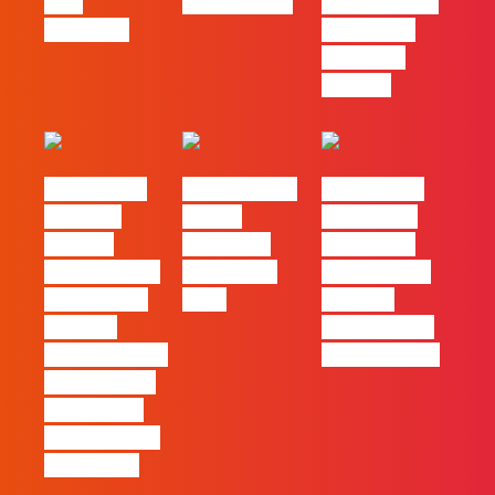
pelo
nas pessoas
entre utilizar
caminho?
o Claude e
trabalhar
com ele
#FLAGvox |
FLAG no TOP
#FLAGvox |
Mercado
30 das
Comunicar
procura
Empresas
continua a
profissionais
Felizes em
ser uma das
que saibam
2026
maiores
cruzar a
ferramentas
técnica com o
de progresso
pensamento
criativo e a
resolução de
problemas