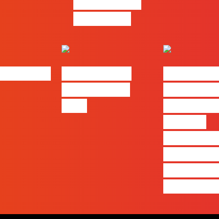
resolução de
problemas
bs | Maio
eBook FLAG |
#FLAGvox 
Oráculo para
será o an
2026
que ficará
visível a
diferença 
quem ape
produz e 
realmente