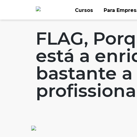
Skip
Cursos
Para Empres
to
Home
Artigos
#FLAGaffairs
#FLAGv
content
FLAG, Porq
está a enr
bastante a 
profissiona