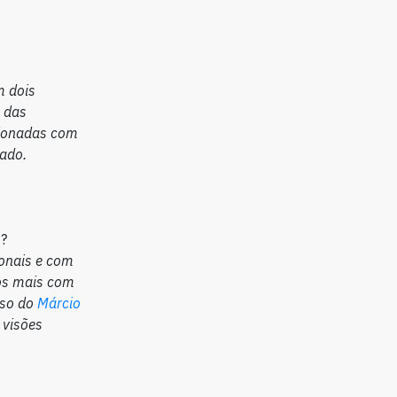
em
dois
 das
cionadas com
ado.
r
?
onais e com
os mais com
aso do
Márcio
 visões