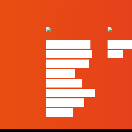
Nova parceria
#FLAGjo
com a AI Certs
2026
para reforçar
oferta de
formação e
certificação em
Inteligência
Artificial