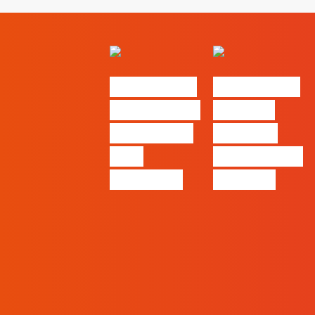
#FLAGvox |
#FLAGvox |
O social das
O futuro
redes ficou
das PME
pelo
começa nas
caminho?
pessoas