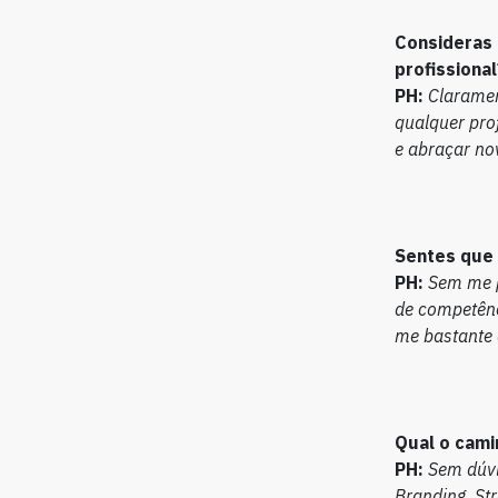
Consideras 
profissional
PH:
Claramen
qualquer pro
e abraçar no
Sentes que 
PH:
Sem me p
de competênci
me bastante a
Qual o cami
PH:
Sem dúvi
Branding, St