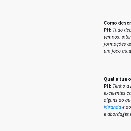
Como descre
PH:
Tudo dep
tempos, inte
formações a
um foco mui
Qual a tua 
PH:
Tenho a 
excelentes c
alguns do qu
Miranda
e d
e abordagens