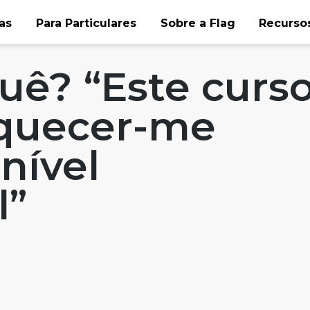
as
Para Particulares
Sobre a Flag
Recursos
ox
Blog
FLAG: Porquê?
uê? “Este curs
iquecer-me
nível
l”