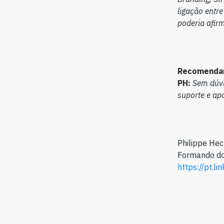
ligação entr
poderia afir
Recomendar
PH:
Sem dúvi
suporte e apo
Philippe Hec
Formando do
https://pt.li