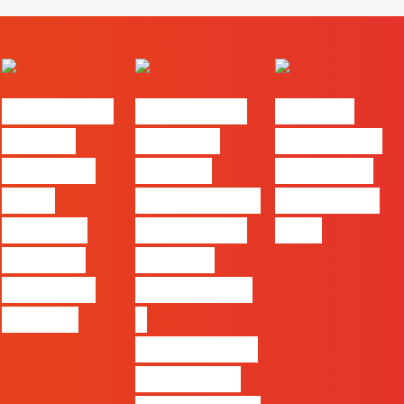
#FLAGvox |
#FLAGvox |
FLAG no
Há uma
Mercado
TOP 30 das
diferença
procura
Empresas
entre
profissionais
Felizes em
utilizar o
que saibam
2026
Claude e
cruzar a
trabalhar
técnica com
com ele
o
pensamento
criativo e a