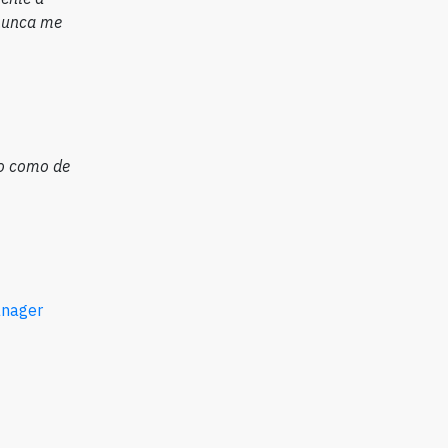
 nunca me
no como de
anager