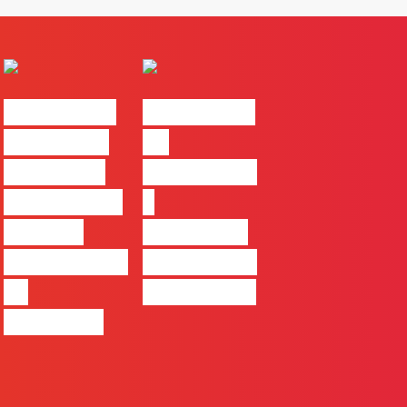
#FLAGvox |
#FLAGvox |
Comunicar
Da
continua a
curiosidade
ser uma das
à
maiores
integração
ferramentas
no trabalho
de
das marcas
progresso