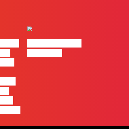
| 2026
#FLAGvox | Made
o em
by Humans
 mais
entre
nas
quem
 pensa