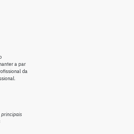
o
manter a par
ofissional da
sional.
 principais
s