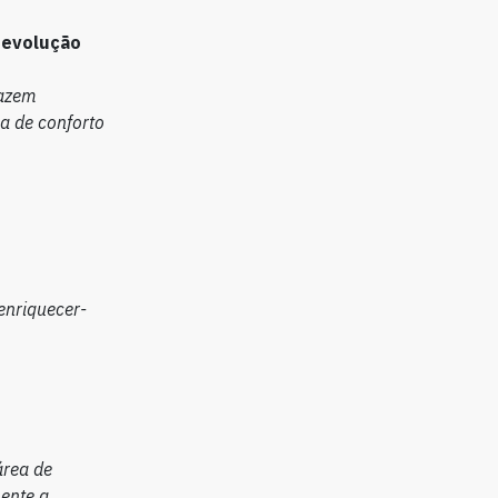
u evolução
fazem
a de conforto
enriquecer-
área de
mente a