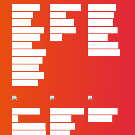
#FLAGvox |
FLAG no TOP
#FLAGvox |
Mercado
30 das
Comunicar
procura
Empresas
continua a
profissionais
Felizes em
ser uma das
que saibam
2026
maiores
cruzar a
ferramentas
técnica com o
de progresso
pensamento
criativo e a
resolução de
problemas
#FLAGvox |
Nova parceria
#FLAGjobs |
Da
com a AI
Maio 2026
curiosidade à
Certs para
integração no
reforçar