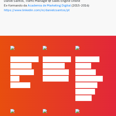
Daniel Santos, Traffic Manager @ Sales Engine Online
Ex-formando da
Academia de Marketing Digital
(2015-2016)
https://www.linkedin.com/in/danielcsantos/pt
#FLAGvox | O
#FLAGvox | O
#FLAGvox |
social das
futuro das
Há uma
redes ficou
PME começa
diferença
pelo
nas pessoas
entre utilizar
caminho?
o Claude e
trabalhar
com ele