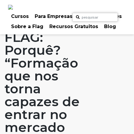
Skip
to
Home
Artigos
#FLAGaffairs
#FLAGvox
content
Cursos
Para Empresas
Para Particulares
Blog
FLAG: Porquê?
Sobre a Flag
Recursos Gratuitos
Blog
FLAG:
Porquê?
“Formação
que nos
torna
capazes de
entrar no
mercado