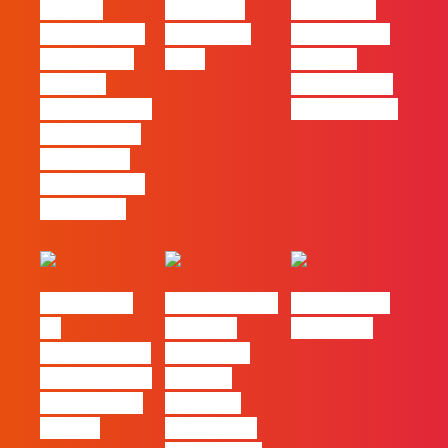
procura
Empresas
continua a
profissionais
Felizes em
ser uma das
que saibam
2026
maiores
cruzar a
ferramentas
técnica com o
de progresso
pensamento
criativo e a
resolução de
problemas
#FLAGvox |
Nova parceria
#FLAGjobs |
Da
com a AI
Maio 2026
curiosidade à
Certs para
integração no
reforçar
trabalho das
oferta de
marcas
formação e