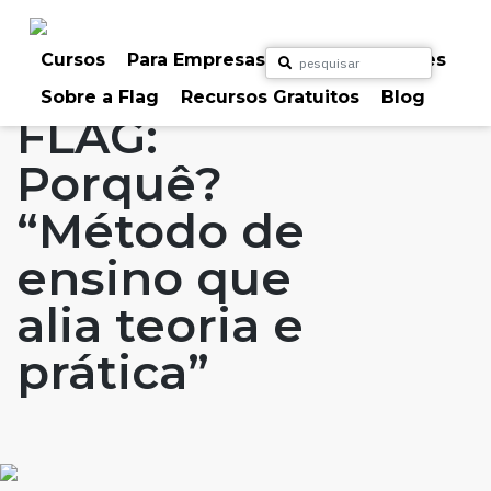
Skip
to
Home
Artigos
#FLAGaffairs
#FLAGvox
content
Cursos
Para Empresas
Para Particulares
Blog
FLAG: Porquê?
Sobre a Flag
Recursos Gratuitos
Blog
FLAG:
Porquê?
“Método de
ensino que
alia teoria e
prática”