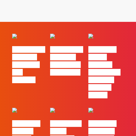
#FLAGvox | O
#FLAGvox | O
#FLAGvox |
social das
futuro das
Há uma
redes ficou
PME começa
diferença
pelo
nas pessoas
entre utilizar
caminho?
o Claude e
trabalhar
com ele
#FLAGvox |
FLAG no TOP
#FLAGvox |
Mercado
30 das
Comunicar