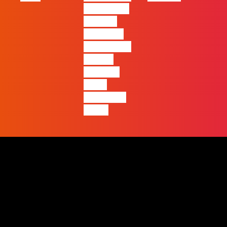
ficará mais
visível a
diferença
entre quem
apenas
produz e
quem
realmente
pensa