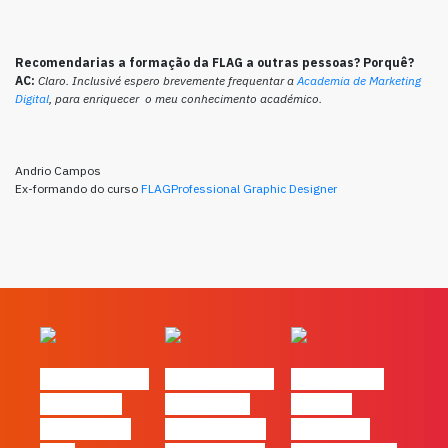
Recomendarias a formação da FLAG a outras pessoas? Porquê?
AC:
Claro. Inclusivé espero brevemente frequentar a
Academia de Marketing
Digital
, para enriquecer o meu conhecimento académico.
Andrio Campos
Ex-formando do curso
FLAGProfessional Graphic Designer
#FLAGvox | O
#FLAGvox | O
#FLAGvox |
social das
futuro das
Há uma
redes ficou
PME começa
diferença