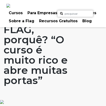
Skip
to
Home
Artigos
#FLAGaffairs
#FLAGvox
content
Cursos
Para Empresas
Para Particulares
Blog
FLAG: Porquê?
Sobre a Flag
Recursos Gratuitos
Blog
FLAG,
porquê? “O
curso é
muito rico e
abre muitas
portas”