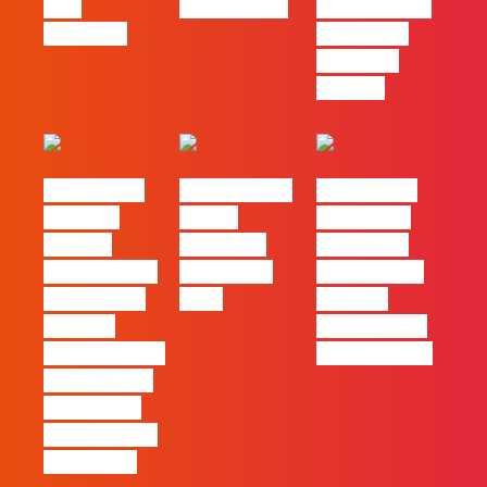
pelo
nas pessoas
entre utilizar
caminho?
o Claude e
trabalhar
com ele
#FLAGvox |
FLAG no TOP
#FLAGvox |
Mercado
30 das
Comunicar
procura
Empresas
continua a
profissionais
Felizes em
ser uma das
que saibam
2026
maiores
cruzar a
ferramentas
técnica com o
de progresso
pensamento
criativo e a
resolução de
problemas