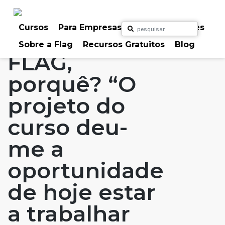
Skip
to
Home
Artigos
#FLAGaffairs
#FLAGvox
content
Cursos
Para Empresas
Para Particulares
Blog
FLAG: Porquê?
Sobre a Flag
Recursos Gratuitos
Blog
FLAG,
porquê? “O
projeto do
curso deu-
me a
oportunidade
de hoje estar
a trabalhar