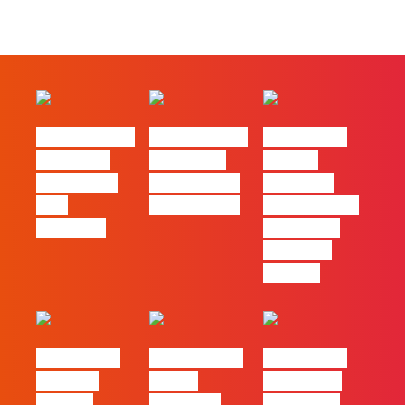
#FLAGvox | O
#FLAGvox | O
#FLAGvox |
social das
futuro das
Há uma
redes ficou
PME começa
diferença
pelo
nas pessoas
entre utilizar
caminho?
o Claude e
trabalhar
com ele
#FLAGvox |
FLAG no TOP
#FLAGvox |
Mercado
30 das
Comunicar
procura
Empresas
continua a