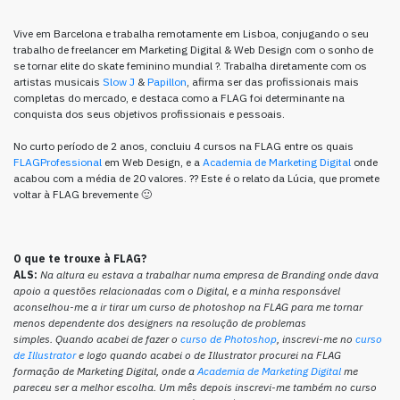
Vive em Barcelona e trabalha remotamente em Lisboa, conjugando o seu
trabalho de freelancer em Marketing Digital & Web Design com o sonho de
se tornar elite do skate feminino mundial ?. Trabalha diretamente com os
artistas musicais
Slow J
&
Papillon
, afirma ser das profissionais mais
completas do mercado, e destaca como a FLAG foi determinante na
conquista dos seus objetivos profissionais e pessoais.
No curto período de 2 anos, concluiu 4 cursos na FLAG entre os quais
FLAGProfessional
em Web Design, e a
Academia de Marketing Digital
onde
acabou com a média de 20 valores. ?? Este é o relato da Lúcia, que promete
voltar à FLAG brevemente 🙂
O que te trouxe à FLAG?
ALS:
Na altura eu estava a trabalhar numa empresa de Branding onde dava
apoio a questões relacionadas com o Digital, e a minha responsável
aconselhou-me a ir tirar um curso de photoshop na FLAG para me tornar
menos dependente dos designers na resolução de problemas
simples. Quando acabei de fazer o
curso de Photoshop
, inscrevi-me no
curso
de Illustrator
e logo quando acabei o de Illustrator procurei na FLAG
formação de Marketing Digital, onde a
Academia de Marketing Digital
me
pareceu ser a melhor escolha. Um mês depois inscrevi-me também no curso