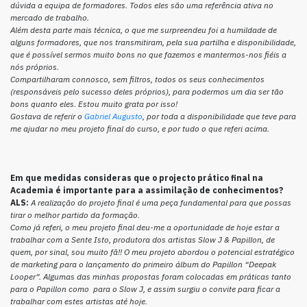
dúvida a equipa de formadores. Todos eles são uma referência ativa no
mercado de trabalho.
Além desta parte mais técnica, o que me surpreendeu foi a humildade de
alguns formadores, que nos transmitiram, pela sua partilha e disponibilidade,
que é possível sermos muito bons no que fazemos e mantermos-nos fiéis a
nós próprios.
Compartilharam connosco, sem filtros, todos os seus conhecimentos
(responsáveis pelo sucesso deles próprios), para podermos um dia ser tão
bons quanto eles. Estou muito grata por isso!
Gostava de referir o
Gabriel Augusto
, por toda a disponibilidade que teve para
me ajudar no meu projeto final do curso, e por tudo o que referi acima.
Em que medidas consideras que o projecto prático final na
Academ
ia é importante para a assimilação de conhecimentos?
ALS:
A realização do projeto final é uma peça fundamental para que possas
tirar o melhor partido da formação.
Como já referi, o meu projeto final deu-me a oportunidade de hoje estar a
trabalhar com a Sente Isto, produtora dos artistas Slow J & Papillon, de
quem, por sinal, sou muito fã!! O meu projeto abordou o potencial estratégico
de marketing para o lançamento do primeiro álbum do Papillon “Deepak
Looper”. Algumas das minhas propostas foram colocadas em práticas tanto
para o Papillon como para o Slow J, e assim surgiu o convite para ficar a
trabalhar com estes artistas até hoje.