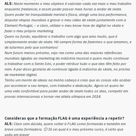
ALS:
Neste momento o meu objetivo é valorizar cada vez mais o meu trabalho
enquanto freelancer, e assim poder passar mais horas a andar de skate.
Quero poder ter tranquilidade mental e física, atingir uma boa performance,
disputar etapas mundiais e gravar o meu vídeo de skate juntamente com a
Element Portugal, – e claro, utilizar o meu know-how do digital no skate e
fazer o meu próprio marketing.
Quero no fundo, equilibrar o trabalho com algo que amo muito, que é
simplesmente andar de skate. Há sempre forma de fazermos o que amamos, e
de lutarmos pelo que sonhamos!
Num futuro menos próximo, vejo-me como uma das maiores referências
mundiais ligadas ao marketing da indústria musical e quero muito continuar
a trabalhar com a Sente Isto, e poder retribuir tudo o que eles têm feito por
mim. A par disso gostaria de continuar ligada à indústria do skate, no prisma
de marketeer digital.
Tenho um monte de ideias na minha cabeça e creio que as coisas vão acabar
por acontecer a seu tempo, com trabalho e dedicação. Agora só quero ter
uma vida confortável para poder andar de skate todos os dias, competir em
provas internacionais e tornar-me atleta olímpica em 2024.
Consideras que a formação FLAG é uma experiência a repetir?
ALS:
Claro sem dúvida, quero voltar à FLAG como formanda e também em
breve como formadora. 🙂 Já sei qual é o meu próximo curso, é certo que
volto em breve!