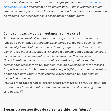
Aconselho vivamente a todas as pessoas que frequentam a
Academia de
Marketing Digital
a dedicarem-se ao projeto final. É um investimento muito
grande de tempo, mas que no final será uma boa forma de entrar no mercado
de trabalho, conhecer pessoas e desbloquear oportunidades.
Como conjugas a vida de freelancer com o skate?
ALS:
No início era difícil, não foi como eu esperava. O meu valor/hora era
reduzido e eu chegava a trabalhar 12/14 horas por dia para poder cumprir
com os objetivos. Tinha más rotinas de sono, o que se espelhava em má
alimentação e fracos resultados. Chegava a ir treinar para o ginásio de direta
ou mesmo correr campeonatos sem horas de sono. Não era coerente.
No início trabalha-se muito para ganhar experiência, o dinheiro não
corresponde realmente ao teu trabalho, mas há que respeitar este processo –
faz parte da evolução. Isto traz experiência, portefólio, novos conhecimentos
e confiança para conquistares espaço, e descobrires o teu valor real no
mercado do trabalho.
Hoje já é mais fácil conjugar, apesar de não ter chegado ao meu objetivo, que
é andar mais horas de skate e trabalhar menos horas. Mas posso garantir,
está quase! 🙂
E quanto a perspectivas de carreira e objetivos futuros?