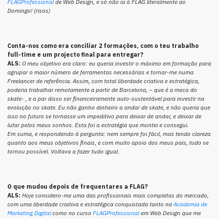
FLAGProfessional
de Web Design, e só não ia à FLAG literalmente ao
Domingo! (risos)
Conta-nos como era conciliar 2 formações, com o teu trabalho
full-time e um projecto final para entregar?
ALS:
O meu objetivo era claro: eu queria investir o máximo em formação para
agrupar o maior número de ferramentas necessárias e tornar-me numa
Freelancer de referência. Assim, com total liberdade criativa e estratégica,
poderia trabalhar remotamente a partir de Barcelona, – que é a meca do
skate- , e a par disso ser financeiramente auto-sustentável para investir na
evolução no skate. Eu não ganho dinheiro a andar de skate, e não queria que
isso no futuro se tornasse um impeditivo para deixar de andar, e deixar de
lutar pelos meus sonhos. Esta foi a estratégia que montei e consegui.
Em suma, e respondendo à pergunta: nem sempre foi fácil, mas tendo clareza
quanto aos meus objetivos finais, e com muito apoio dos meus pais, tudo se
tornou possível. Voltava a fazer tudo igual.
O que mudou depois de frequentares a FLAG?
ALS:
Hoje considero-me uma das profissionais mais completas do mercado,
com uma liberdade criativa e estratégica conquistada tanto na
Academia de
Marketing Digital
como no curso
FLAGProfessional
em Web Design que me