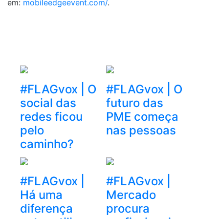
em:
mobileedgeevent.com/
.
#FLAGvox | O
#FLAGvox | O
social das
futuro das
redes ficou
PME começa
pelo
nas pessoas
caminho?
#FLAGvox |
#FLAGvox |
Há uma
Mercado
diferença
procura