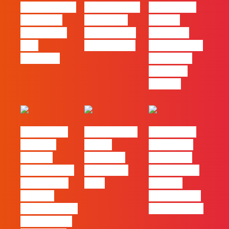
#FLAGvox | O
#FLAGvox | O
#FLAGvox |
social das
futuro das
Há uma
redes ficou
PME começa
diferença
pelo
nas pessoas
entre utilizar
caminho?
o Claude e
trabalhar
com ele
#FLAGvox |
FLAG no TOP
#FLAGvox |
Mercado
30 das
Comunicar
procura
Empresas
continua a
profissionais
Felizes em
ser uma das
que saibam
2026
maiores
cruzar a
ferramentas
técnica com o
de progresso
pensamento