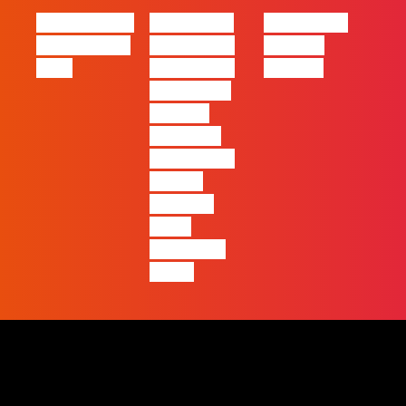
eBook FLAG |
#FLAGvox |
#FLAGvox |
Oráculo para
2026 será o
Made by
2026
ano em que
Humans
ficará mais
visível a
diferença
entre quem
apenas
produz e
quem
realmente
pensa