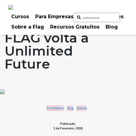
Skip
to
Home
Artigos
#FLAGaffairs
Blog
content
Cursos
Para Empresas
Para Particulares
Notícias
Sobre a Flag
Recursos Gratuitos
Blog
FLAG volta à
Unlimited
Future
#FLAGaffairs
Blog
Notícias
Publicado:
1 de Fevereiro, 2018