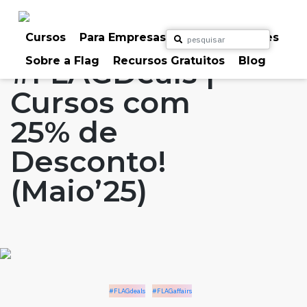
Skip
to
Home
Artigos
#FLAGdeals
#FLAGaffairs
content
Cursos
Para Empresas
Para Particulares
Sobre a Flag
Recursos Gratuitos
Blog
#FLAGDeals |
Cursos com
25% de
Desconto!
(Maio’25)
#FLAGdeals
#FLAGaffairs