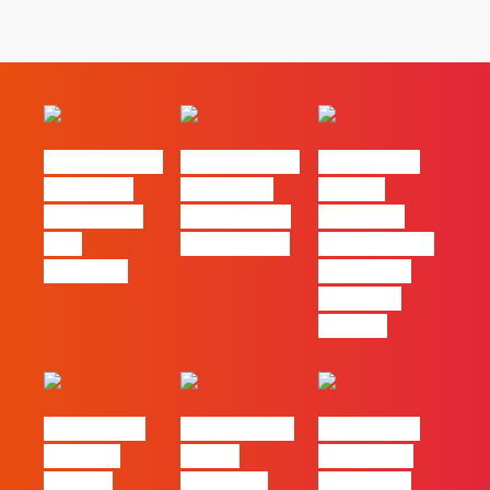
#FLAGvox | O
#FLAGvox | O
#FLAGvox |
social das
futuro das
Há uma
redes ficou
PME começa
diferença
pelo
nas pessoas
entre utilizar
caminho?
o Claude e
trabalhar
com ele
#FLAGvox |
FLAG no TOP
#FLAGvox |
Mercado
30 das
Comunicar
procura
Empresas
continua a