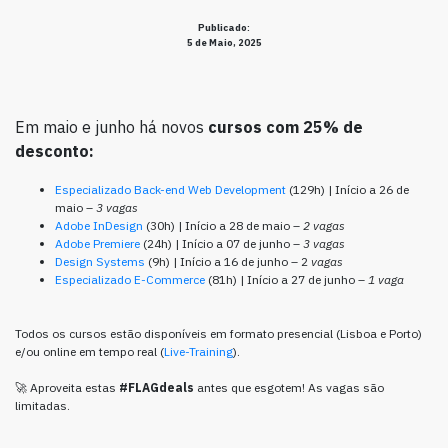
Publicado:
5 de Maio, 2025
Em maio e junho há novos
cursos com 25% de
desconto:
Especializado Back-end Web Development
(129h) | Início a 26 de
maio –
3 vagas
Adobe InDesign
(30h) | Início a 28 de maio –
2 vagas
Adobe Premiere
(24h) | Início a 07 de junho –
3 vagas
Design Systems
(9h) | Início a 16 de junho – 2
vagas
Especializado E-Commerce
(81h) | Início a 27 de junho –
1 vaga
Todos os cursos estão disponíveis em formato presencial (Lisboa e Porto)
e/ou online em tempo real (
Live-Training
).
🚀 Aproveita estas
#FLAGdeals
antes que esgotem! As vagas são
limitadas.