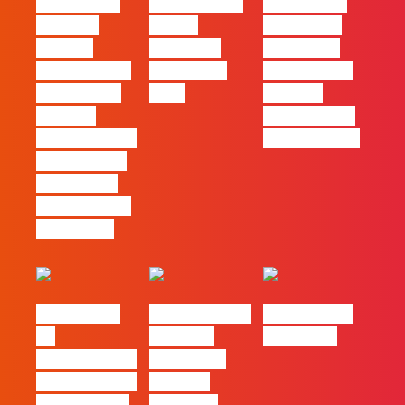
#FLAGvox |
FLAG no TOP
#FLAGvox |
Mercado
30 das
Comunicar
procura
Empresas
continua a
profissionais
Felizes em
ser uma das
que saibam
2026
maiores
cruzar a
ferramentas
técnica com o
de progresso
pensamento
criativo e a
resolução de
problemas
#FLAGvox |
Nova parceria
#FLAGjobs |
Da
com a AI
Maio 2026
curiosidade à
Certs para
integração no
reforçar
trabalho das
oferta de