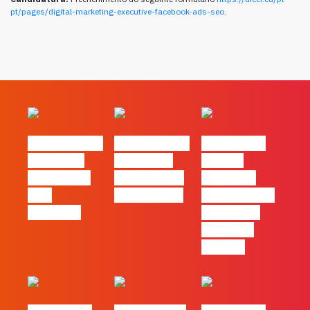
pt/pages/digital-marketing-executive-facebook-ads-seo
.
#FLAGvox | O
#FLAGvox | O
#FLAGvox |
social das
futuro das
Há uma
redes ficou
PME começa
diferença
pelo
nas pessoas
entre utilizar
caminho?
o Claude e
trabalhar
com ele