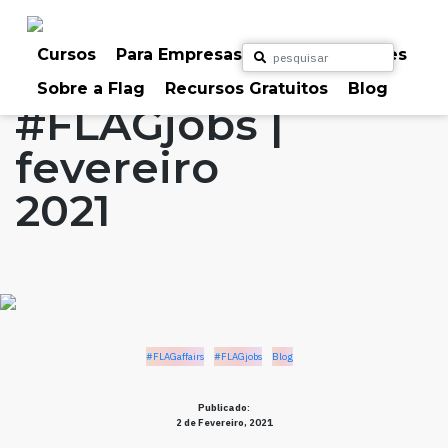
Skip
to
Home
Artigos
#FLAGaffairs
#FLAGjobs
content
Cursos
Para Empresas
Para Particulares
Blog
Sobre a Flag
Recursos Gratuitos
Blog
#FLAGjobs |
fevereiro
2021
#FLAGaffairs
#FLAGjobs
Blog
Publicado:
2 de Fevereiro, 2021