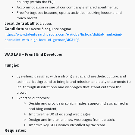
country (within the EU);
Accommodation in one of our company’s shared apartments;
Free Portuguese lessons, sports activities, cooking lessons and
much more!!
Local de trabalho:
Lisboa.
Candidatura:
Acede à seguinte página
https://www.talentsearchpeople.com/en/jobs/lisboa/digital-marketing-
specialist-with-high-level-of-german/40310/
.
WAD LAB – Front End Developer
Função:
Eye-sharp designer, with a strong visual and aesthetic culture, and
technical background to bring brand mission and daily statements to
life, through illustrations and webpages that stand out from the
crowd.
Expected outcomes:
Design and provide graphic images supporting social media
and blog content;
Improve the UX of existing web pages;
Design and implement new web pages from scratch;
Improve key SEO issues identified by the team.
Requisitos: