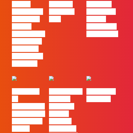
procura
Empresas
continua a
profissionais
Felizes em
ser uma das
que saibam
2026
maiores
cruzar a
ferramentas
técnica com o
de progresso
pensamento
criativo e a
resolução de
problemas
#FLAGvox |
Nova parceria
#FLAGjobs |
Da
com a AI
Maio 2026
curiosidade à
Certs para
integração no
reforçar
trabalho das
oferta de
marcas
formação e