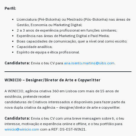
Perfil:
Licenciatura (Pré-Bolonha) ou Mestrado (Pós-Bolonha) nas áreas de
Gestão, Economia ou Marketing Digital;
2 a 3 anos de experiência profissional em funções similares;
Experiência nas áreas de Marketing Digital e Paid Media;
Boas capacidades de comunicação, quer a nível oral como escrito;
Capacidade analítica;
Espírito de equipa e ética profissional.
Candidatura:
Envia o teu CV para
ana.isento.martins@sibs.com
.
WINICIO –
Designer/Diretor de Arte e Copywritter
A WINICIO, agência criativa 360 em Lisboa com mais de 15 anos de
existência, pretende receber
candidaturas de Criativos interessados e disponíveis para fazer parte da
nova dupla criativa da agência – designer/diretor de arte e copywritter.
Candidatura:
Envia o teu CV com uma breve mensagem sobre ti, o teu
interesse, motivação e experiência online e offline, e o teu portfólio para
winicio@winicio.com
com a REF: DS-EST-WIN21.