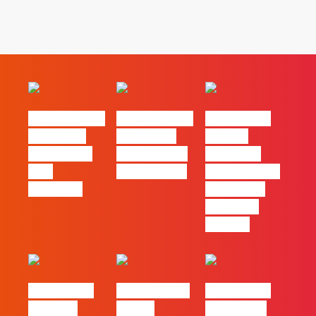
#FLAGvox | O
#FLAGvox | O
#FLAGvox |
social das
futuro das
Há uma
redes ficou
PME começa
diferença
pelo
nas pessoas
entre utilizar
caminho?
o Claude e
trabalhar
com ele
#FLAGvox |
FLAG no TOP
#FLAGvox |
Mercado
30 das
Comunicar