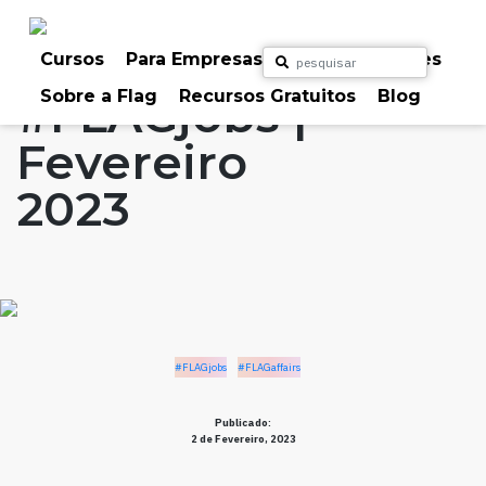
Skip
to
Home
Artigos
#FLAGjobs
#FLAGaffairs
content
Cursos
Para Empresas
Para Particulares
Sobre a Flag
Recursos Gratuitos
Blog
#FLAGjobs |
Fevereiro
2023
#FLAGjobs
#FLAGaffairs
Publicado:
2 de Fevereiro, 2023