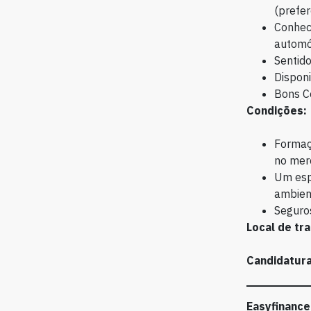
(prefer
Conheci
automóv
Sentido
Disponi
Bons C
Condições:
Formaç
no mer
Um espí
ambient
Seguros
Local de tra
Candidatura
Easyfinance