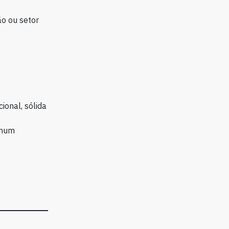
o ou setor
onal, sólida
 num