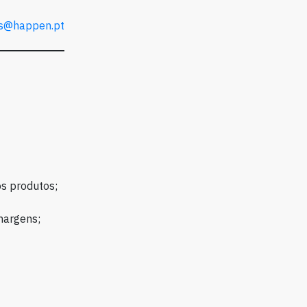
a
as@happen.pt
os produtos;
margens;