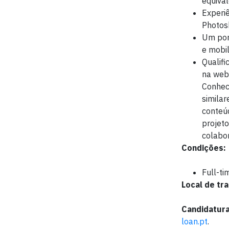
equival
Experiê
Photosh
Um port
e mobil
Qualifi
na web 
Conhec
simila
conteúd
projeto
colabor
Condições:
Full-ti
Local de tra
Candidatura
loan.pt
.