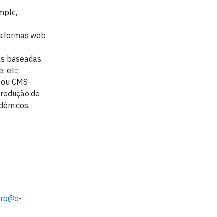
mplo,
ataformas web
ias baseadas
, etc;
 ou CMS
produção de
adémicos,
e
iro@e-