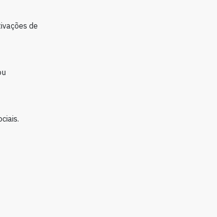
tivações de
ou
ciais.