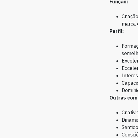
Função:
Criação
marca o
Perfil:
Formaç
semelh
Excelen
Excele
Interes
Capaci
Domínio
Outras com
Criativ
Dinamis
Sentido
Consciê