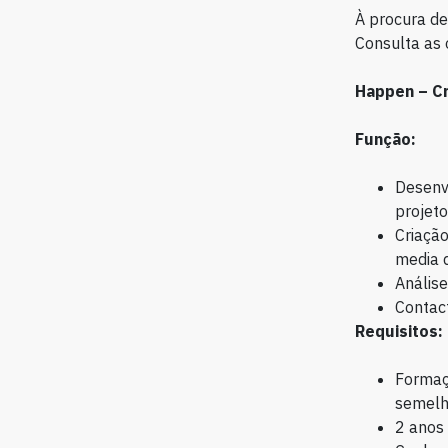
À procura de
Consulta as 
Happen – Cr
Função:
Desenvo
projeto
Criação
media d
Análise
Contact
Requisitos:
Formaç
semelh
2 anos 