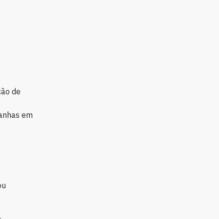
ção de
panhas em
ou