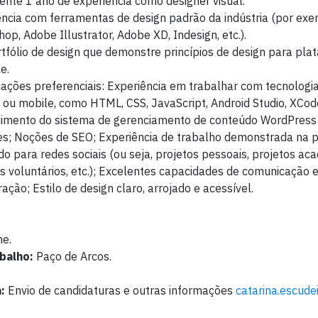
ente 1 ano de experiência como designer visual.
ncia com ferramentas de design padrão da indústria (por exe
op, Adobe Illustrator, Adobe XD, Indesign, etc.).
fólio de design que demonstre princípios de design para pl
e.
cações preferenciais: Experiência em trabalhar com tecnolog
ou mobile, como HTML, CSS, JavaScript, Android Studio, XCode
imento do sistema de gerenciamento de conteúdo WordPress
res; Noções de SEO; Experiência de trabalho demonstrada na 
o para redes sociais (ou seja, projetos pessoais, projetos ac
s voluntários, etc.); Excelentes capacidades de comunicação 
ação; Estilo de design claro, arrojado e acessível.
me.
balho:
Paço de Arcos.
:
Envio de candidaturas e outras informações
catarina.escude