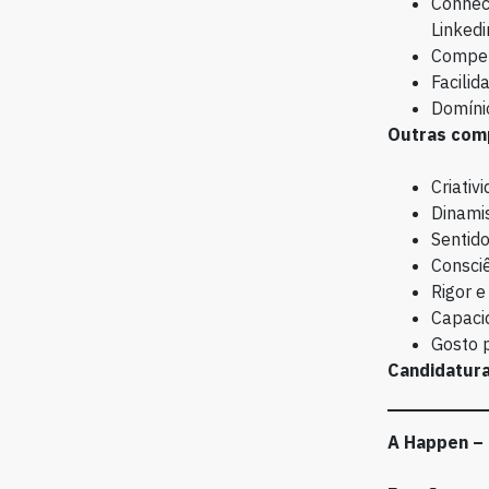
Conhec
Linkedi
Competê
Facilid
Domínio
Outras com
Criativ
Dinamis
Sentido
Consciê
Rigor e
Capaci
Gosto 
Candidatura
A
Happen – 