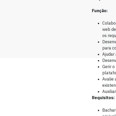
Função:
Colabor
web dev
os requ
Desenvo
para co
Ajudar 
Desenvo
Gerir o
platafo
Avalie 
existen
Auxilia
Requisitos:
Bachare