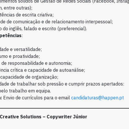
imentos sólidos de Gestão de Redes Sociais (Facebook, Insta
n, entre outras);
ncias de escrita criativa;
ade de comunicação e de relacionamento interpessoal;
 do inglês, falado e escrito (preferencial).
petências
:
idade e versatilidade;
mo e proatividade;
 de responsabilidade e autonomia;
ncia crítica e capacidade de autoanálise;
 capacidade de organização;
dade de trabalhar sob pressão e cumprir prazos apertados:
pelo trabalho em equipa.
:
Envio de currículos para o email
candidaturas@happen.pt
Creative Solutions
–
Copywriter Júnior