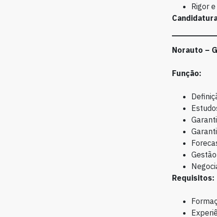
Rigor e
Candidatura
Norauto – G
Função:
Definiç
Estudo
Garanti
Garanti
Forecas
Gestão
Negoci
Requisitos:
Formaçã
Experiê