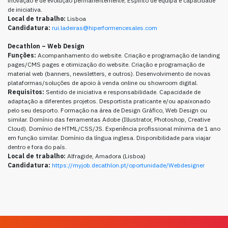
inovação e de evolução permanentemente; Espírito de equipa e capacidade
de iniciativa.
Local de trabalho:
Lisboa
Candidatura:
rui.ladeiras@hiperformencesales.com
Decathlon – Web Design
Funções:
Acompanhamento do website. Criação e programação de landing
pages/CMS pages e otimização do website. Criação e programação de
material web (banners, newsletters, e outros). Desenvolvimento de novas
plataformas/soluções de apoio à venda online ou showroom digital.
Requisitos:
Sentido de iniciativa e responsabilidade. Capacidade de
adaptação a diferentes projetos. Desportista praticante e/ou apaixonado
pelo seu desporto. Formação na área de Design Gráfico, Web Design ou
similar. Domínio das ferramentas Adobe (Illustrator, Photoshop, Creative
Cloud). Domínio de HTML/CSS/JS. Experiência profissional mínima de 1 ano
em função similar. Domínio da língua inglesa. Disponibilidade para viajar
dentro e fora do país.
Local de trabalho:
Alfragide, Amadora (Lisboa)
Candidatura:
https://myjob.decathlon.pt/oportunidade/Webdesigner