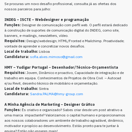
Se procuras um novo desafio profissional, consulta já as ofertas dos
nossos parceiros para julho:
INDEG – ISCTE
–
Webdesigner e programação
Funções:
Designer de comunicação com perfil web. O perfil estará dedicado
à construção de suportes de comunicação digital do INDEG, como site,
banners, e-mailings, newsletters, vídeo.
Requisitos:
Design/webdesign; HTML/Fronted e Mailchimp. Proatividade;
vontade de aprender e concretizar novos desafios.
Local de trabalho:
Lisboa
Candidatura:
sofia.alves.mimoso@gmail.com
HMY – Yudigar Portugal –
Desenhador/Técnico-Orçamentista
Requisitos:
Jovem, Dinâmico e proactivo, Capacidade de integração e de
trabalho em equipa. Conhecimentos de Projetos de Obra Civil – Autocad
e/ou Revit, desenho técnico de mobiliário e orçamentação.
Local de trabalho:
Sintra
Candidatura:
Sandra.PALMA@hmy-group.com
A Minha Agência de Marketing
–
Designer Gráfico
Funções:
És criativo e organizado? Sabes criar desde um post atrativo a
uma marca impactante? Valorizamos o capital humano e proporcionamos
aos nossos colaboradores um ambiente de trabalho agradável, dinâmico,
motivador e propício ao desenvolvimento. Estás pronto para te juntar à
equipa? Então não esperes mais!