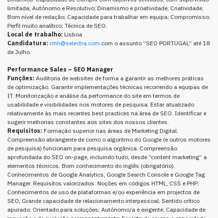
limitada; Autónomo e Resolutivo; Dinamismo e proatividade; Criatividade;
Bom nível de redação; Capacidade para trabalhar em equipa; Compromisso;
Perfil muito analítico; Técnica de SEO.
Local de trabalho:
Lisboa
Candidatura:
rrhh@selectra.com
com o assunto “SEO PORTUGAL” até 18
de Julho.
Performance Sales
– SEO Manager
Funções:
Auditoria de websites de forma a garantir as melhores práticas
de optimização. Garantir implementações técnicas recorrendo a equipas de
IT. Monitorização e análise da performance do site em termos de
usabilidade e visibilidades nos motores de pesquisa. Estar atualizado
relativamente às mais recentes best practices na área de SEO. Identificar e
sugerir melhorias constantes aos sites dos nossos clientes.
Requisitos:
Formação superior nas áreas de Marketing Digital.
Compreensão abrangente de como o algoritmo do Google (e outros motores
de pesquisa) funcionam para pesquisa orgânica. Compreensão
aprofundada do SEO on-page, incluindo tudo, desde “content marketing” a
elementos técnicos. Bom conhecimento do inglês (obrigatório).
Conhecimentos de Google Analytics, Google Search Console e Google Tag
Manager. Requisitos valorizados: Noções em códigos HTML, CSS e PHP;
Conhecimentos de uso de plataformas e/ou experiência em projectos de
SEO; Grande capacidade de relacionamento interpessoal; Sentido crítico
apurado; Orientado para soluções; Autónomo/a e exigente; Capacidade de