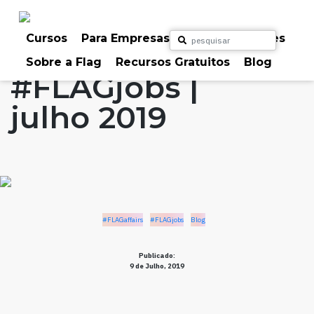
Skip
to
Home
Artigos
#FLAGaffairs
#FLAGjobs
content
Cursos
Para Empresas
Para Particulares
Blog
Sobre a Flag
Recursos Gratuitos
Blog
#FLAGjobs |
julho 2019
#FLAGaffairs
#FLAGjobs
Blog
Publicado:
9 de Julho, 2019