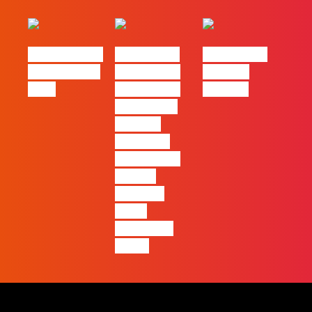
eBook FLAG |
#FLAGvox |
#FLAGvox |
Oráculo para
2026 será o
Made by
2026
ano em que
Humans
ficará mais
visível a
diferença
entre quem
apenas
produz e
quem
realmente
pensa