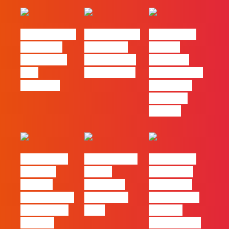
#FLAGvox | O
#FLAGvox | O
#FLAGvox |
social das
futuro das
Há uma
redes ficou
PME começa
diferença
pelo
nas pessoas
entre utilizar
caminho?
o Claude e
trabalhar
com ele
#FLAGvox |
FLAG no TOP
#FLAGvox |
Mercado
30 das
Comunicar
procura
Empresas
continua a
profissionais
Felizes em
ser uma das
que saibam
2026
maiores
cruzar a
ferramentas