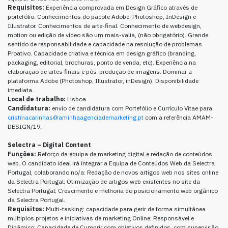
Requisitos:
Experiência comprovada em Design Gráfico através de
portefólio. Conhecimentos do pacote Adobe: Photoshop, InDesign e
Illustrator. Conhecimentos de arte-final. Conhecimento de webdesign,
motion ou edição de vídeo são um mais-valia, (não obrigatório). Grande
sentido de responsabilidade e capacidade na resolução de problemas.
Proativo. Capacidade criativa e técnica em design gráfico (branding,
packaging, editorial, brochuras, ponto de venda, etc). Experiência na
elaboração de artes finais e pós-produção de imagens. Dominar a
plataforma Adobe (Photoshop, Illustrator, inDesign). Disponibilidade
imediata.
Local de trabalho:
Lisboa
Candidatura:
envio de candidatura com Portefólio e Currículo Vitae para
cristinacarinhas@aminhaagenciademarketing.pt
com a referência AMAM-
DESIGN/19.
Selectra – Digital Content
Funções:
Reforço da equipa de marketing digital e redação de conteúdos
web. O candidato ideal irá integrar a Equipa de Conteúdos Web da Selectra
Portugal, colaborando no/a: Redação de novos artigos web nos sites online
da Selectra Portugal; Otimização de artigos web existentes no site da
Selectra Portugal; Crescimento e melhoria do posicionamento web orgânico
da Selectra Portugal.
Requisitos:
Multi-tasking: capacidade para gerir de forma simultânea
múltiplos projetos e iniciativas de marketing Online; Responsável e
Dinâmico: Capacidade de Cumprir com objetivos definidos, com supervisão