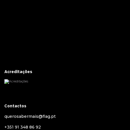
Acreditações
Contactos
querosabermais@flag.pt
+351 91 348 86 92