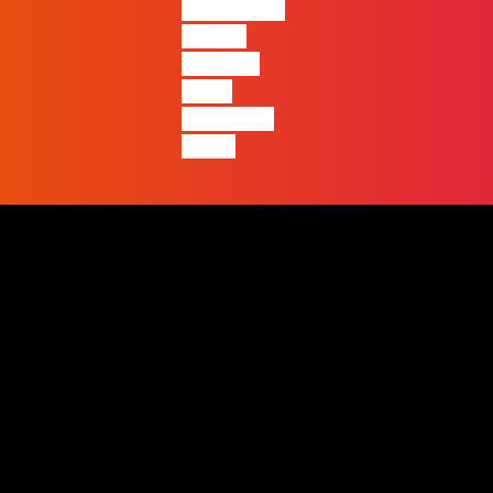
entre quem
apenas
produz e
quem
realmente
pensa