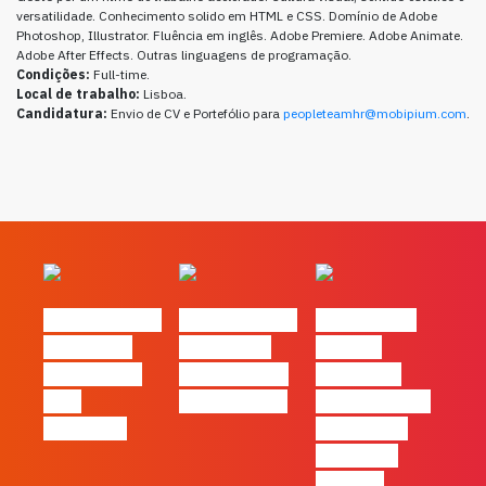
versatilidade. Conhecimento solido em HTML e CSS. Domínio de Adobe
Photoshop, Illustrator. Fluência em inglês.
Adobe Premiere. Adobe Animate.
Adobe After Effects. Outras linguagens de programação.
Condições:
Full-time.
Local de trabalho:
Lisboa.
Candidatura:
Envio de CV e Portefólio para
peopleteamhr@mobipium.com
.
#FLAGvox | O
#FLAGvox | O
#FLAGvox |
social das
futuro das
Há uma
redes ficou
PME começa
diferença
pelo
nas pessoas
entre utilizar
caminho?
o Claude e
trabalhar
com ele