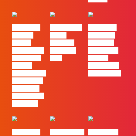
#FLAGvox |
FLAG no TOP
#FLAGvox |
Mercado
30 das
Comunicar
procura
Empresas
continua a
profissionais
Felizes em
ser uma das
que saibam
2026
maiores
cruzar a
ferramentas
técnica com o
de progresso
pensamento
criativo e a
resolução de
problemas
#FLAGvox |
Nova parceria
#FLAGjobs |