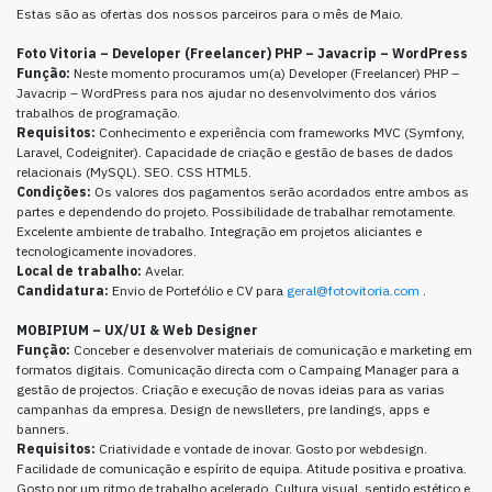
Estas são as ofertas dos nossos parceiros para o mês de Maio.
Foto Vitoria – Developer (Freelancer) PHP – Javacrip – WordPress
Função:
Neste momento procuramos um(a) Developer (Freelancer) PHP –
Javacrip – WordPress para nos ajudar no desenvolvimento dos vários
trabalhos de programação.
Requisitos:
Conhecimento e experiência com frameworks MVC (Symfony,
Laravel, Codeigniter). Capacidade de criação e gestão de bases de dados
relacionais (MySQL). SEO. CSS HTML5.
Condições:
Os valores dos pagamentos serão acordados entre ambos as
partes e dependendo do projeto. Possibilidade de trabalhar remotamente.
Excelente ambiente de trabalho. Integração em projetos aliciantes e
tecnologicamente inovadores.
Local de trabalho:
Avelar.
Candidatura:
Envio de Portefólio e CV para
geral@fotovitoria.com
.
MOBIPIUM –
UX/UI & Web Designer
Função:
Conceber e desenvolver materiais de comunicação e marketing em
formatos digitais. Comunicação directa com o Campaing Manager para a
gestão de projectos. Criação e execução de novas ideias para as varias
campanhas da empresa. Design de newslleters, pre landings, apps e
banners.
Requisitos:
Criatividade e vontade de inovar. Gosto por webdesign.
Facilidade de comunicação e espírito de equipa. Atitude positiva e proativa.
Gosto por um ritmo de trabalho acelerado. Cultura visual, sentido estético e