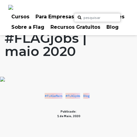
Skip
to
Home
Artigos
#FLAGaffairs
#FLAGjobs
content
Cursos
Para Empresas
Para Particulares
Blog
Sobre a Flag
Recursos Gratuitos
Blog
#FLAGjobs |
maio 2020
#FLAGaffairs
#FLAGjobs
Blog
Publicado:
1 de Maio, 2020