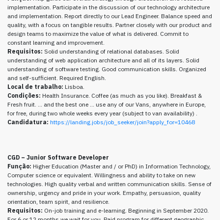
implementation. Participate in the discussion of our technology architecture
and implementation. Report directly to our Lead Engineer. Balance speed and
quality, with a focus on tangible results. Partner closely with our product and
design teams to maximize the value of what is delivered. Commit to
constant learning and improvement.
Requisitos:
Solid understanding of relational databases. Solid
understanding of web application architecture and all of its layers. Solid
understanding of software testing. Good communication skills. Organized
and self-sufficient. Required English.
Local de trabalho:
Lisboa.
Condições:
Health Insurance. Coffee (as much as you like). Breakfast &
Fresh fruit. … and the best one … use any of our Vans, anywhere in Europe,
for free, during two whole weeks every year (subject to van availability) .
Candidatura:
https://landing.jobs/job_seeker/join?apply_for=10468
CGD – Junior Software Developer
Função:
Higher Education (Master and / or PhD) in Information Technology,
Computer science or equivalent. Willingness and ability to take on new
technologies. High quality verbal and written communication skills. Sense of
ownership, urgency and pride in your work. Empathy, persuasion, quality
orientation, team spirit, and resilience.
Requisitos:
On-job training and e-learning. Beginning in September 2020.
For 6 or 12 months we wait for you. Paid program for different geographic