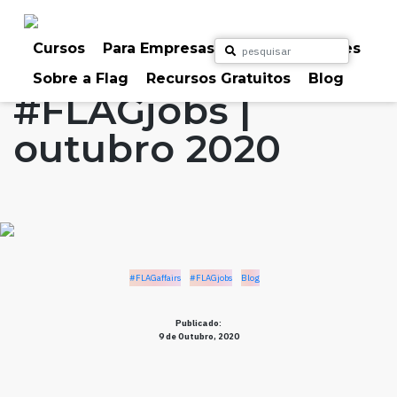
Skip
to
Home
Artigos
#FLAGaffairs
#FLAGjobs
content
Cursos
Para Empresas
Para Particulares
Blog
Sobre a Flag
Recursos Gratuitos
Blog
#FLAGjobs |
outubro 2020
#FLAGaffairs
#FLAGjobs
Blog
Publicado:
9 de Outubro, 2020