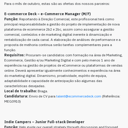
Para o mês de outubro, estas são as ofertas dos nossos parceiros:
E-commerce Deck – e-Commerce Manager (M/F)
Função:
Reportando à Direção Comercial, este profissional terá como
principal responsabilidade a gestão do projeto de implementação de nova
plataforma de ecommerce 2b2 e 2bc, assim como assegurar a gestão
comercial, conteúdos e de marketing digital inerente à dinamização e
rentabilização de cada canal. A elaboração de análises de performance e a
proposta de melhoria continua serão tarefas complementares para a
função.
Requisitos:
Procuram-se candidatos com formação na área de Marketing,
Ecommerce, Gestão e/ou Marketing Digital e com pelo menos 1 ano de
experiência na gestão de projetos de eCommerce ou plataformas de vendas
online. Deverá apresentar igualmente conhecimentos e experiência na área
do marketing digital. Dinamismo, proatividade, espírito de equipa,
adaptabilidade e capacidade de antecipação são algumas das
características desejadas.
Local de trabalho:
Braga.
Candidatura:
Envio de CV para
talent@ecommercedeck.com
(Referência:
MEG0910)
Indie Campers – Junior Full-stack Developer
Função:
Help guide our overall strategy through discussion and focused