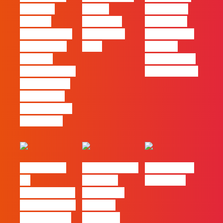
Mercado
30 das
Comunicar
procura
Empresas
continua a
profissionais
Felizes em
ser uma das
que saibam
2026
maiores
cruzar a
ferramentas
técnica com o
de progresso
pensamento
criativo e a
resolução de
problemas
#FLAGvox |
Nova parceria
#FLAGjobs |
Da
com a AI
Maio 2026
curiosidade à
Certs para
integração no
reforçar
trabalho das
oferta de