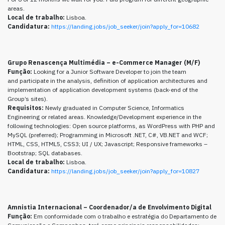
areas.
Local de trabalho:
Lisboa.
Candidatura:
https://landing.jobs/job_seeker/join?apply_for=10682
Grupo Renascença Multimédia – e-Commerce Manager (M/F)
Função:
Looking for a Junior Software Developer to join the team
and participate in the analysis, definition of application architectures and
implementation of application development systems (back-end of the
Group’s sites).
Requisitos:
Newly graduated in Computer Science, Informatics
Engineering or related areas. Knowledge/Development experience in the
following technologies: Open source platforms, as WordPress with PHP and
MySQL (preferred); Programming in Microsoft .NET, C#, VB.NET and WCF;
HTML, CSS, HTML5, CSS3; UI / UX; Javascript; Responsive frameworks –
Bootstrap; SQL databases.
Local de trabalho:
Lisboa.
Candidatura:
https://landing.jobs/job_seeker/join?apply_for=10827
Amnistia Internacional – Coordenador/a de Envolvimento Digital
Função:
Em conformidade com o trabalho e estratégia do Departamento de