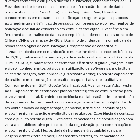
diversos formatos e dirigido a diversas audiências; conhecimentos de SEO;
Elevados conhecimentos de sistemas de informação, bases de dados,
ferramentas de
email-marketing
e
marketing-automation
; Elevados
conhecimentos em trabalho de identificação e segmentação de públicos-
alvo, audiências e definição de
personas
; compreensão e conhecimentos de
aplicação do funil de conversão em comunicação digital; Experiência em
ferramentas de análise de dados e competências demonstradas no uso de
Office e CMR’s de análise de KPI’s; Domínio de linguagem informática e de
novas tecnologias de comunicação; Compreensão de conceitos e
linguagem técnica em comunicação e marketing digital: conceitos básicos
de UX/UI; conhecimentos em criação de emails, conhecimentos básicos de
HTML e CSS’s, fundamentos de formatos e ficheiros digitais (imagem, som
e vídeo); conhecimentos básicos em utilização de software para criação e
edição de imagem, som e vídeo (e.
g.
software Adobe); Excelente capacidade
de análise e monitorização de resultados quantitativos e qualitativos;
Conhecimentos em SEM, Google Ads, Facebook Ads, LinkedIn Ads, Twitter
Ads; Capacidade de estabelecer planos estratégicos de comunicação para
envolvimento digital; Domínio e experiência na elaboração e implementação
de programas de crescimento e comunicação e envolvimento digital, tendo
em conta noções de segmentação, parcerias, benefícios, comunicação,
envolvimento, renovação e avaliação de resultados; Experiência de contacto
com o público por via digital; Excelentes capacidades de comunicação com
vista aos públicos-alvo preferenciais da organização para comunicação e
envolvimento digital; Flexibilidade de horários e disponibilidade para
viagens dentro e fora do país; Pensamento estratégico, capacidade de