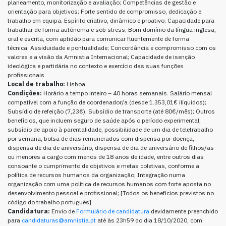
planeamento, monitorização e avaliação; Competências de gestão e
orientação para objetivos; Forte sentido de compromisso, dedicação e
trabalho em equipa; Espírito criativo, dinâmico e proativo; Capacidade para
trabalhar de forma autónoma e sob stress; Bom domínio da língua inglesa,
oral e escrita, com aptidão para comunicar fluentemente de forma
técnica; Assiduidade e pontualidade; Concordância e compromisso com os
valores e a visão da Amnistia Internacional; Capacidade de isenção
ideológica e partidária no contexto e exercício das suas funções
profissionais.
Local de trabalho:
Lisboa.
Condições:
Horário a tempo inteiro – 40 horas semanais. Salário mensal
compatível com a função de coordenador/a (desde 1.353,01€ ilíquidos);
Subsídio de refeição (7,23€); Subsídio de transporte (até 80€/mês); Outros
benefícios, que incluem seguro de saúde após o período experimental,
subsídio de apoio à parentalidade, possibilidade de um dia de teletrabalho
por semana, bolsa de dias remunerados com dispensa por doença,
dispensa de dia de aniversário, dispensa de dia de aniversário de filhos/as
ou menores a cargo com menos de 18 anos de idade, entre outros dias
consoante o cumprimento de objetivos e metas coletivas, conforme a
política de recursos humanos da organização; Integração numa
organização com uma política de recursos humanos com forte aposta no
desenvolvimento pessoal e profissional; [Todos os benefícios previstos no
código do trabalho português].
Candidatura:
Envio de
Formulário de candidatura
devidamente preenchido
para
candidaturas@amnistia.pt
até às 23h59 do dia 18/10/2020, com