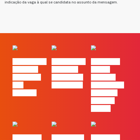
indicação da vaga à qual se candidata no assunto da mensagem.
#FLAGvox | O
#FLAGvox | O
#FLAGvox |
social das
futuro das
Há uma
redes ficou
PME começa
diferença
pelo
nas pessoas
entre utilizar
caminho?
o Claude e
trabalhar
com ele
#FLAGvox |
FLAG no TOP
#FLAGvox |