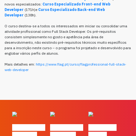
novos especializados:
Curso Especializado Front-end Web
Developer
(171h)e
Curso Especializado Back-end Web
Developer
(138h).
O curso destina-se a todos os interessados em iniciar ou consolidar uma
atividade profissional como Full Stack Developer. Os pré-requisitos
consistem simplesmente no gosto e apetência pela área de
desenvolvimento, não existindo pré-requisitos técnicos muito específicos
para a inscrição neste curso – o programa foi projetado e desenvolvido para
englobar vários perfis de alunos.
Mais detalhes em:
https://www.flag.pt/curso/flagprofessional-full-stack-
web-developer
#FLAGvox | O
#FLAGvox | O
#FLAGvox |
social das
futuro das
Há uma