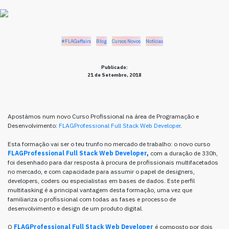
#FLAGaffairs
Blog
Cursos Novos
Notícias
Publicado:
21 de Setembro, 2018
Apostámos num novo Curso Profissional na área de Programação e
Desenvolvimento:
FLAGProfessional Full Stack Web Developer
.
Esta formação vai ser o teu trunfo no mercado de trabalho: o novo curso
FLAGProfessional Full Stack Web Developer
,
com a duração de 330h,
foi desenhado para dar resposta à procura de profissionais multifacetados
no mercado, e com capacidade para assumir o papel de designers,
developers, coders ou especialistas em bases de dados. Este perfil
multitasking é a principal vantagem desta formação, uma vez que
familiariza o profissional com todas as fases e processo de
desenvolvimento e design de um produto digital.
O
FLAGProfessional Full Stack Web Developer
é composto por dois