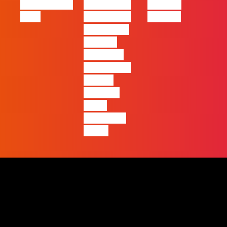
Oráculo para
2026 será o
Made by
2026
ano em que
Humans
ficará mais
visível a
diferença
entre quem
apenas
produz e
quem
realmente
pensa