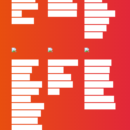
redes ficou
PME começa
diferença
pelo
nas pessoas
entre utilizar
caminho?
o Claude e
trabalhar
com ele
#FLAGvox |
FLAG no TOP
#FLAGvox |
Mercado
30 das
Comunicar
procura
Empresas
continua a
profissionais
Felizes em
ser uma das
que saibam
2026
maiores
cruzar a
ferramentas
técnica com o
de progresso
pensamento
criativo e a
resolução de