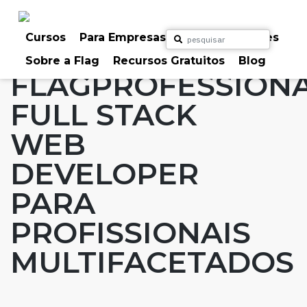
Skip
to
Home
Artigos
#FLAGaffairs
Blog
content
Cursos
Para Empresas
Para Particulares
Cursos Novos
Notícias
Sobre a Flag
Recursos Gratuitos
Blog
FLAGPROFESSION
FULL STACK
WEB
DEVELOPER
PARA
PROFISSIONAIS
MULTIFACETADOS